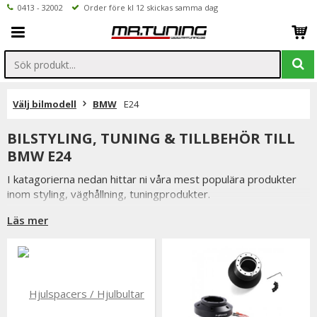
0413 - 32002
Order före kl 12 skickas samma dag
Välj bilmodell
BMW
E24
BILSTYLING, TUNING & TILLBEHÖR TILL
BMW E24
I katagorierna nedan hittar ni våra mest populära produkter
inom styling, väghållning, tuningprodukter.
Är det något som du funderar över eller inte hittar i vårt
Läs mer
sortiment är du alltid välkommen att kontakta oss.
Till BMW E24.