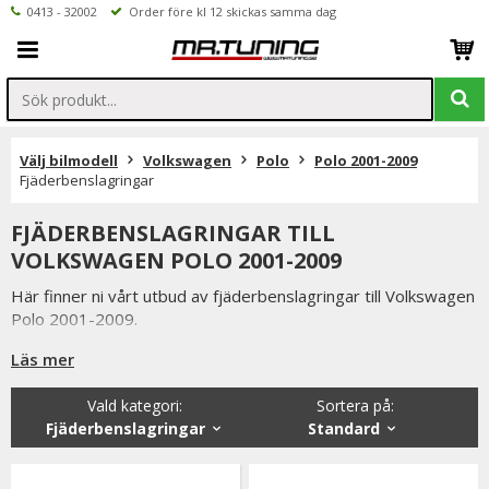
0413 - 32002
Order före kl 12 skickas samma dag
Välj bilmodell
Volkswagen
Polo
Polo 2001-2009
Fjäderbenslagringar
FJÄDERBENSLAGRINGAR TILL
VOLKSWAGEN POLO 2001-2009
Här finner ni vårt utbud av fjäderbenslagringar till Volkswagen
Polo 2001-2009.
Vanliga tecken på dåliga fjäderbenslagringar är klonkande ljud i
Läs mer
svängar och på ojämna underlag.
Vald kategori:
Sortera på
:
Styrningen kan även bli trög och som påföljd av trasiga
Fjäderbenslagringar
Standard
fjäderbenslagringar kan även hjulinställningen påverkas vilket
resulterar i snedslitna däck.