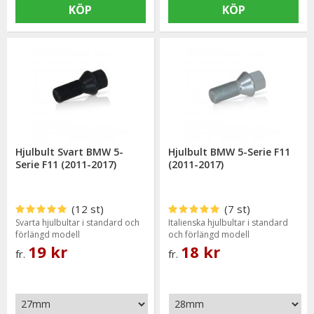
innebär att man först bultar spacerplattan i bilen och sen
KÖP
KÖP
fälgen i spacerplattan.
På modellerna mellan 5-20mm använder man sig av längre
hjulbultar som går igenom både fälgen och spacerplattan.
Vi lagerhåller även ett komplett sortiment med förlängda
hjulbultar i rätt längd till din BMW F11.
Hjulbult Svart BMW 5-
Hjulbult BMW 5-Serie F11
Serie F11 (2011-2017)
(2011-2017)
(12 st)
(7 st)
Svarta hjulbultar i standard och
Italienska hjulbultar i standard
förlängd modell
och förlängd modell
19 kr
18 kr
fr.
fr.