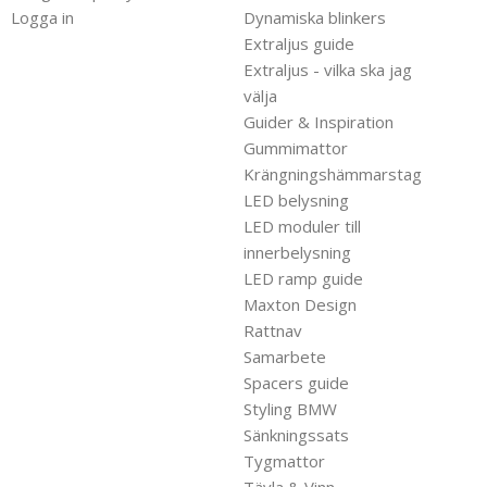
Logga in
Dynamiska blinkers
Extraljus guide
Extraljus - vilka ska jag
välja
Guider & Inspiration
Gummimattor
Krängningshämmarstag
LED belysning
LED moduler till
innerbelysning
LED ramp guide
Maxton Design
Rattnav
Samarbete
Spacers guide
Styling BMW
Sänkningssats
Tygmattor
Tävla & Vinn