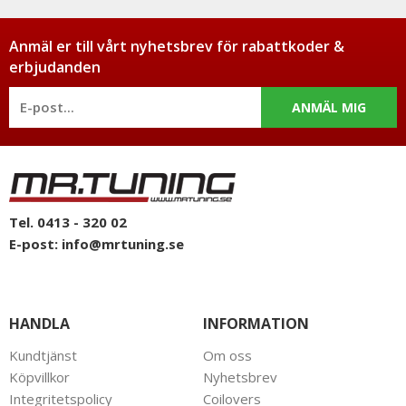
Anmäl er till vårt nyhetsbrev för rabattkoder &
erbjudanden
ANMÄL MIG
Tel. 0413 - 320 02
E-post:
info@mrtuning.se
HANDLA
INFORMATION
Kundtjänst
Om oss
Köpvillkor
Nyhetsbrev
Integritetspolicy
Coilovers