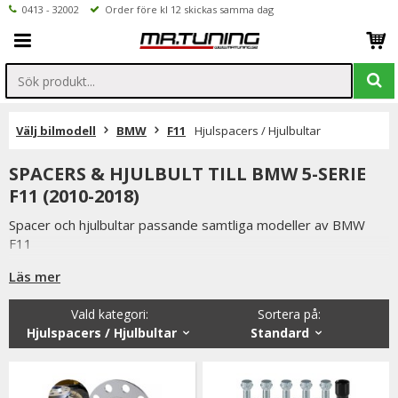
0413 - 32002
Order före kl 12 skickas samma dag
Välj bilmodell
BMW
F11
Hjulspacers / Hjulbultar
SPACERS & HJULBULT TILL BMW 5-SERIE
F11 (2010-2018)
Spacer och hjulbultar passande samtliga modeller av BMW
F11
Uppgradera din bils utseende och ge den en aggresivare
Läs mer
framtoning.
Vald kategori:
Sortera på
:
Hjulspacers / Hjulbultar
Standard
Spacer används för att öka spårvidden samt ge bilen bättre
vägegenskaper.
Du kan också montera spacers för att skapa mer utrymmen