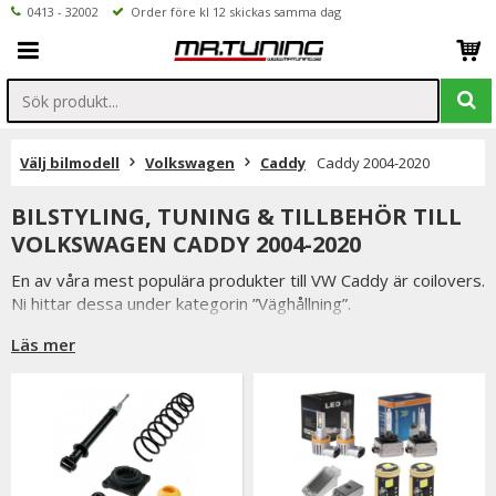
0413 - 32002
Order före kl 12 skickas samma dag
Välj bilmodell
Volkswagen
Caddy
Caddy 2004-2020
BILSTYLING, TUNING & TILLBEHÖR TILL
VOLKSWAGEN CADDY 2004-2020
En av våra mest populära produkter till VW Caddy är coilovers.
Ni hittar dessa under kategorin ”Väghållning”.
Läs mer
Letar du efter vindavvisare, huvskydd, spoilerläppar eller
annan styling så finner du dessa i kategorin ”Styling /
Stötfångare”.
Vi har även spacers, bilmattor, led belysning, rattnav och