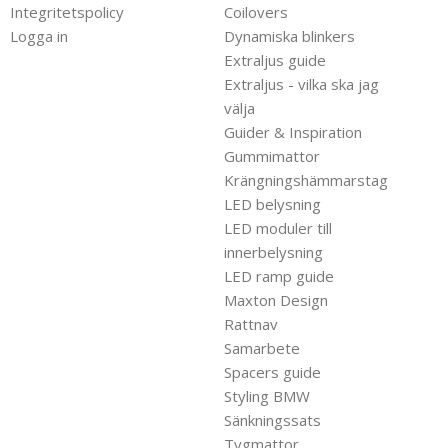
Integritetspolicy
Coilovers
Logga in
Dynamiska blinkers
Extraljus guide
Extraljus - vilka ska jag
välja
Guider & Inspiration
Gummimattor
Krängningshämmarstag
LED belysning
LED moduler till
innerbelysning
LED ramp guide
Maxton Design
Rattnav
Samarbete
Spacers guide
Styling BMW
Sänkningssats
Tygmattor