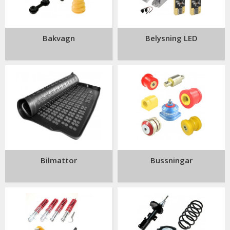
övriga stylingprodukter till VW Caddy.
Bakvagn
Belysning LED
Är du osäker på om produkten passar din bil?
Tveka inte på att kontakta oss så hjälper vi er hitta rätt delar
& tillbehör.
Bilmattor
Bussningar