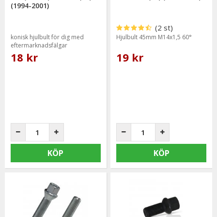
(1994-2001)
(2 st)
konisk hjulbult för dig med
Hjulbult 45mm M14x1,5 60°
eftermarknadsfälgar
18 kr
19 kr
KÖP
KÖP