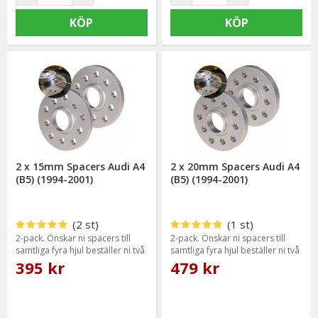
KÖP
KÖP
2 x 15mm Spacers Audi A4
2 x 20mm Spacers Audi A4
(B5) (1994-2001)
(B5) (1994-2001)
(2 st)
(1 st)
2-pack. Önskar ni spacers till
2-pack. Önskar ni spacers till
samtliga fyra hjul beställer ni två
samtliga fyra hjul beställer ni två
paket.
paket.
395 kr
479 kr