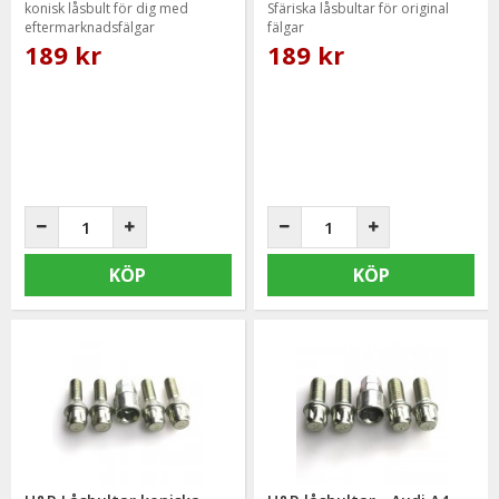
konisk låsbult för dig med
Sfäriska låsbultar för original
eftermarknadsfälgar
fälgar
189 kr
189 kr
KÖP
KÖP