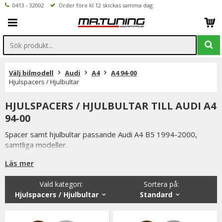
0413 - 32002
Order före kl 12 skickas samma dag
Välj bilmodell
Audi
A4
A4 94-00
Hjulspacers / Hjulbultar
HJULSPACERS / HJULBULTAR TILL AUDI A4
94-00
Spacer samt hjulbultar passande Audi A4 B5 1994-2000,
samtliga modeller.
Läs mer
Spacer ändvänds för att öka spårvidden samt ge bilen bättre
vägegenskaper. Detta fyller även ut hjulhuset på ett snyggt
Vald kategori:
Sortera på
:
sätt, normalt sätt strävar man efter att fälgen ska följa
Hjulspacers / Hjulbultar
Standard
skärmkanten.
Spacer tillverkade i aluminium.