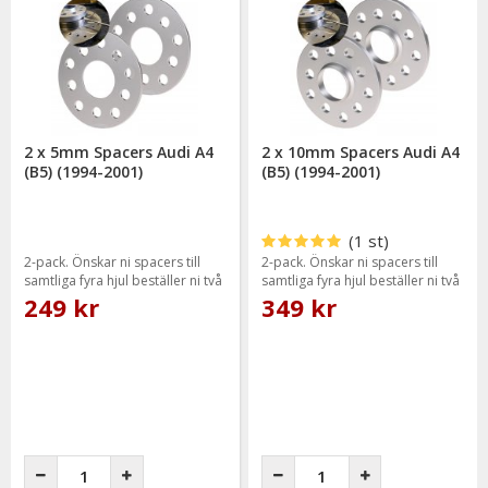
Våra spacer är utrustade med en centreringsring för att ej
riskera obalans i fälgen, dock ej på 5mm då det ej går eler
behövs då original centreringen räcker igenom.
Till Audi A4 B5 1994-2000 har vi storlekarna enligt nedan:
Vi lagerhåller hjulspacer i följande tjocklekar 5mm, 10mm,
15mm samt 20mm.
2 x 5mm Spacers Audi A4
2 x 10mm Spacers Audi A4
(B5) (1994-2001)
(B5) (1994-2001)
(1 st)
2-pack. Önskar ni spacers till
2-pack. Önskar ni spacers till
samtliga fyra hjul beställer ni två
samtliga fyra hjul beställer ni två
paket.
paket.
249 kr
349 kr