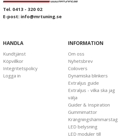
Tel. 0413 - 320 02
E-post:
info@mrtuning.se
HANDLA
INFORMATION
Kundtjänst
Om oss
Köpvillkor
Nyhetsbrev
Integritetspolicy
Coilovers
Logga in
Dynamiska blinkers
Extraljus guide
Extraljus - vilka ska jag
välja
Guider & Inspiration
Gummimattor
Krängningshämmarstag
LED belysning
LED moduler till