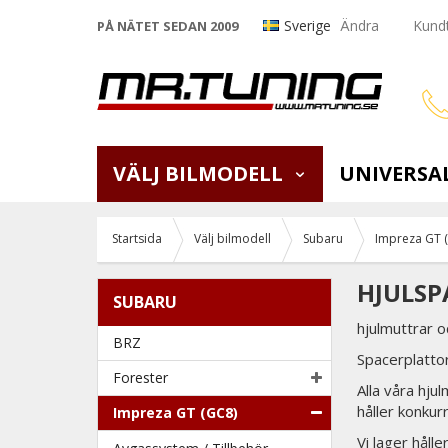
Sverige
Ändra
Kundt
PÅ NÄTET SEDAN 2009
VÄLJ BILMODELL
UNIVERSA
Startsida
Välj bilmodell
Subaru
Impreza GT 
HJULSP
SUBARU
hjulmuttrar o
BRZ
Spacerplattor
Forester
Alla våra hju
håller konkur
Impreza GT (GC8)
Vi lager håll