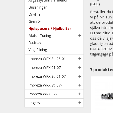
Avgassystem / Tillbehör
(GC8).
Bussningar
Beställer du
Drivlina
Vi på Mr Tunin
Grenrör
att de produk
själva inte sk
Hjulspacers / Hjulbultar
Du har alltid
Motor Tuning
oss då vi sjä
Rattnav
gladeligen på
0413-32002. N
Väghållning
tillgängliga 
Impreza WRX Sti 96-01
Impreza WRX 01-07
7
produkte
Impreza WRX Sti 01-07
Impreza WRX Sti 07-
Impreza WRX 07-
Legacy