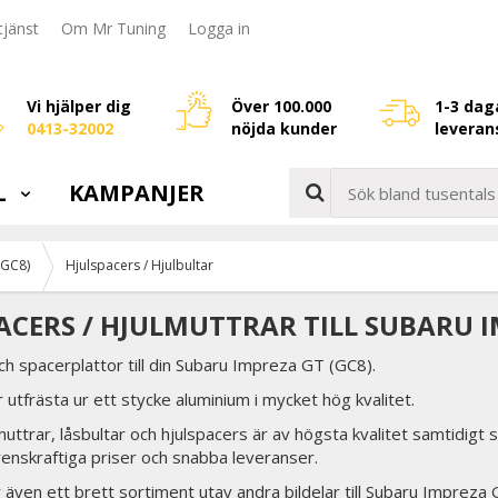
jänst
Om Mr Tuning
Logga in
Vi hjälper dig
Över 100.000
1-3 dag
0413-32002
nöjda kunder
leveran
L
KAMPANJER
(GC8)
Hjulspacers / Hjulbultar
ACERS / HJULMUTTRAR TILL SUBARU I
ch spacerplattor till din Subaru Impreza GT (GC8).
 utfrästa ur ett stycke aluminium i mycket hög kvalitet.
lmuttrar, låsbultar och hjulspacers är av högsta kvalitet samtidigt 
renskraftiga priser och snabba leveranser.
er även ett brett sortiment utav andra bildelar till Subaru Impreza