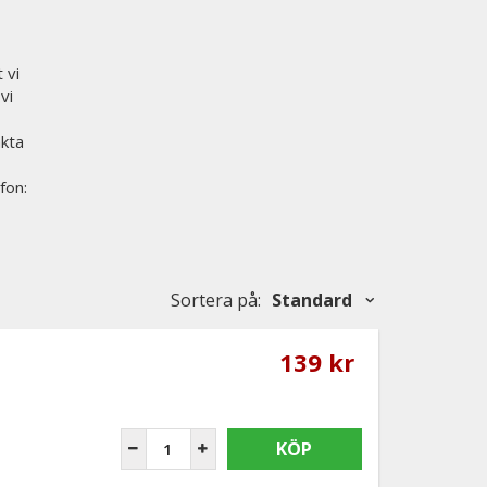
 vi
vi
akta
fon:
Sortera på
:
Standard
139 kr
KÖP