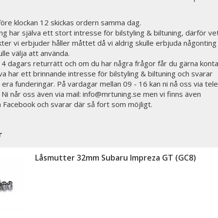
 före klockan 12 skickas ordern samma dag.
g har själva ett stort intresse för bilstyling & biltuning, därför vet
ter vi erbjuder håller måttet då vi aldrig skulle erbjuda någonting 
ulle välja att använda.
 14 dagars returrätt och om du har några frågor får du gärna kont
lva har ett brinnande intresse för bilstyling & biltuning och svarar
 era funderingar. På vardagar mellan 09 - 16 kan ni nå oss via tele
i når oss även via mail: info@mrtuning.se men vi finns även
på Facebook och svarar där så fort som möjligt.
r
Låsmutter 32mm Subaru Impreza GT (GC8)