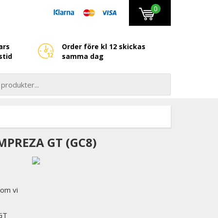
0
ars
Order före kl 12 skickas
stid
samma dag
MPREZA GT (GC8)
som vi
 GT