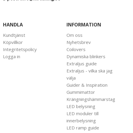
HANDLA
INFORMATION
Kundtjänst
Om oss
Köpvillkor
Nyhetsbrev
Integritetspolicy
Coilovers
Logga in
Dynamiska blinkers
Extraljus guide
Extraljus - vilka ska jag
välja
Guider & Inspiration
Gummimattor
Krängningshämmarstag
LED belysning
LED moduler till
innerbelysning
LED ramp guide