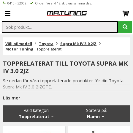
0413 - 32002
Order före kl 12 skickas samma dag
Välj bilmodell
Toyota
Supra Mk IV 3.0 2JZ
Motor Tuning
Topprelaterat
TOPPRELATERAT TILL TOYOTA SUPRA MK
IV 3.0 2JZ
Se nedan för våra topprelaterade produkter för din Toyota
Supra Mk IV 3.0 2JZGTE.
Produkter som toppbultar, BC kamaxlar, ventiler, lyftare ARP
Läs mer
toppbultar hittar ni i kategorin
Vald kategori:
Sortera på
:
Är du tveksamt på vilken variant du ska välja är du alltid
Topprelaterat
Namn
välkommen att kontakta oss för rådgivning.