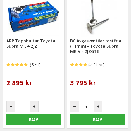
ARP Toppbultar Toyota
BC Avgasventiler rostfria
Supra MK 4 2JZ
(+1mm) - Toyota Supra
MKIV - 2JZGTE
(5 st)
(1 st)
2 895 kr
3 795 kr
KÖP
KÖP