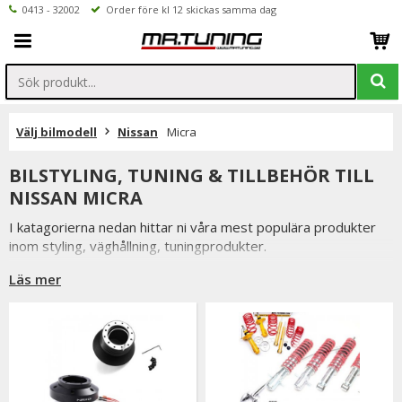
0413 - 32002
Order före kl 12 skickas samma dag
Välj bilmodell
Nissan
Micra
BILSTYLING, TUNING & TILLBEHÖR TILL
NISSAN MICRA
I katagorierna nedan hittar ni våra mest populära produkter
inom styling, väghållning, tuningprodukter.
Är det något som du funderar över eller inte hittar i vårt
Läs mer
sortiment är du alltid välkommen att kontakta oss.
Till Nissan Micra.