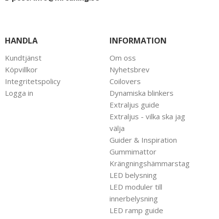
HANDLA
INFORMATION
Kundtjänst
Om oss
Köpvillkor
Nyhetsbrev
Integritetspolicy
Coilovers
Logga in
Dynamiska blinkers
Extraljus guide
Extraljus - vilka ska jag
välja
Guider & Inspiration
Gummimattor
Krängningshämmarstag
LED belysning
LED moduler till
innerbelysning
LED ramp guide