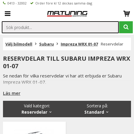
0413 - 32002
Order före kl 12 skickas samma dag
Välj bilmodell
Subaru
Impreza WRX 01-07
Reservdelar
RESERVDELAR TILL SUBARU IMPREZA WRX
01-07
Se nedan för vilka reservdelar vi har att erbjuda er Subaru
Impreza WRX 01-07.
Beställer du före klockan 12 skickas ordern samma dag
Läs mer
förutsatta att varan finns i lager.
Vi på Mr Tuning har själva ett stort intresse för bilstyling &
Vald kategori:
Sortera på
:
biltuning, därför vet vi att de reservdelar vi erbjuder håller
Reservdelar
Standard
måttet.
Du har alltid 14 dagars returrätt och om du har några frågor
får du gärna kontakta oss då vi själva har ett brinnande
intresse för bilstyling & biltuning och svarar gladeligen på era