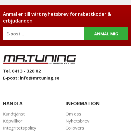
Anmäl er till vårt nyhetsbrev för rabattkoder &
erbjudanden
ANMÄL MIG
Tel. 0413 - 320 02
E-post:
info@mrtuning.se
HANDLA
INFORMATION
Kundtjänst
Om oss
Köpvillkor
Nyhetsbrev
Integritetspolicy
Coilovers