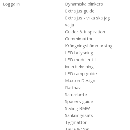
Logga in
Dynamiska blinkers
Extraljus guide
Extraljus - vilka ska jag
välja
Guider & Inspiration
Gummimattor
Krängningshämmarstag
LED belysning
LED moduler till
innerbelysning
LED ramp guide
Maxton Design
Rattnav
Samarbete
Spacers guide
Styling BMW
Sänkningssats
Tygmattor
Tävla & Vinn