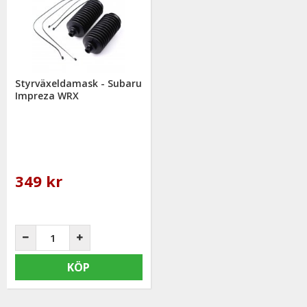
funderingar. På vardagar mellan 09 - 16 kan ni nå oss via
telefon: 0413-32002. Ni når oss även via
mail: info@mrtuning.se
Styrväxeldamask - Subaru
Impreza WRX
349 kr
KÖP