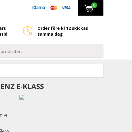
0
ars
Order före kl 12 skickas
stid
samma dag
BENZ E-KLASS
m vi
Klass