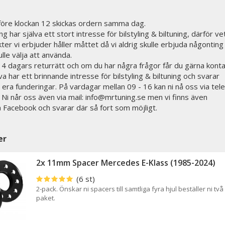
 före klockan 12 skickas ordern samma dag.
g har själva ett stort intresse för bilstyling & biltuning, därför vet
ter vi erbjuder håller måttet då vi aldrig skulle erbjuda någonting 
ulle välja att använda.
 14 dagars returrätt och om du har några frågor får du gärna kont
lva har ett brinnande intresse för bilstyling & biltuning och svarar
 era funderingar. På vardagar mellan 09 - 16 kan ni nå oss via tele
i når oss även via mail: info@mrtuning.se men vi finns även
på Facebook och svarar där så fort som möjligt.
er
2x 11mm Spacer Mercedes E-Klass (1985-2024)
(6 st)
2-pack. Önskar ni spacers till samtliga fyra hjul beställer ni två
paket.