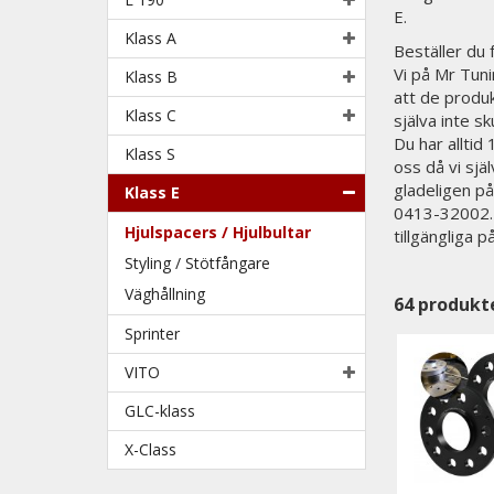
E.
Klass A
Beställer du
Vi på Mr Tunin
Klass B
att de produk
Klass C
själva inte sk
Du har alltid
Klass S
oss då vi sjä
gladeligen på
Klass E
0413-32002. N
Hjulspacers / Hjulbultar
tillgängliga 
Styling / Stötfångare
Väghållning
64
produkt
Sprinter
VITO
GLC-klass
X-Class