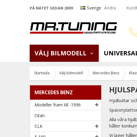
Sverige
Ändra
Kundt
PÅ NÄTET SEDAN 2009
VÄLJ BILMODELL
UNIVERSA
Startsida
Välj bilmodell
Mercedes Benz
Klas
HJULSP
MERCEDES BENZ
Hjulbultar oc
Modeller fram till -1996
Spacerplattor
Citan
Alla våra hju
håller konkur
CLK
Vi lager håll
E 190