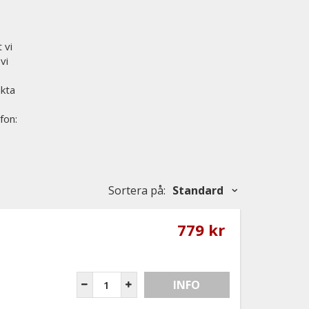
 vi
vi
akta
fon:
Sortera på
:
Standard
779 kr
INFO