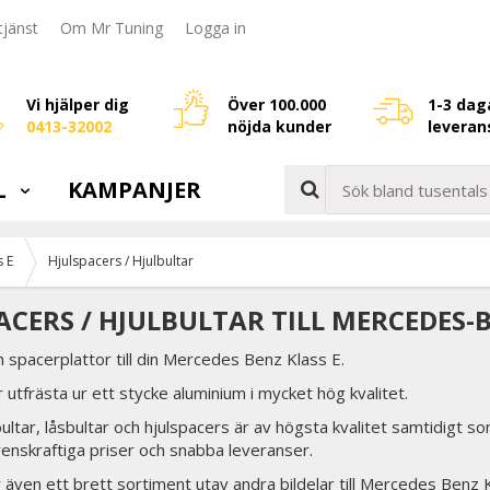
jänst
Om Mr Tuning
Logga in
Vi hjälper dig
Över 100.000
1-3 dag
0413-32002
nöjda kunder
leveran
L
KAMPANJER
s E
Hjulspacers / Hjulbultar
ACERS / HJULBULTAR TILL MERCEDES-
h spacerplattor till din Mercedes Benz Klass E.
 utfrästa ur ett stycke aluminium i mycket hög kvalitet.
lbultar, låsbultar och hjulspacers är av högsta kvalitet samtidigt so
renskraftiga priser och snabba leveranser.
er även ett brett sortiment utav andra bildelar till Mercedes Benz 