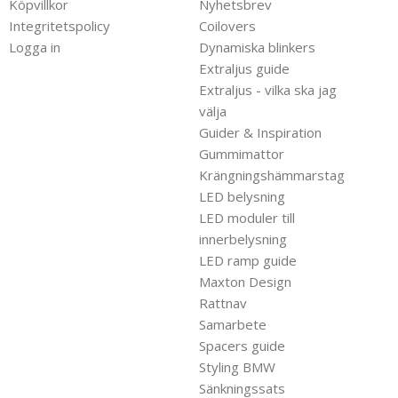
Köpvillkor
Nyhetsbrev
Integritetspolicy
Coilovers
Logga in
Dynamiska blinkers
Extraljus guide
Extraljus - vilka ska jag
välja
Guider & Inspiration
Gummimattor
Krängningshämmarstag
LED belysning
LED moduler till
innerbelysning
LED ramp guide
Maxton Design
Rattnav
Samarbete
Spacers guide
Styling BMW
Sänkningssats