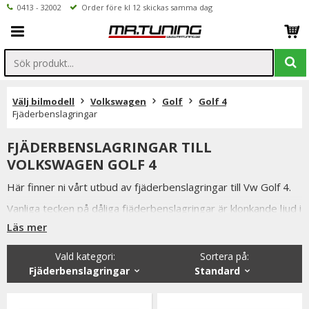
0413 - 32002
Order före kl 12 skickas samma dag
Välj bilmodell
Volkswagen
Golf
Golf 4
Fjäderbenslagringar
FJÄDERBENSLAGRINGAR TILL
VOLKSWAGEN GOLF 4
Här finner ni vårt utbud av fjäderbenslagringar till Vw Golf 4.
Vanliga tecken på dåliga fjäderbenslagringar är klonkande ljud i
svängar och på ojämna underlag.
Läs mer
Styrningen kan även bli trög och som påföljd av trasiga
Vald kategori:
Sortera på
:
fjäderbenslagringar kan även hjulinställningen påverkas vilket
Fjäderbenslagringar
Standard
resulterar i snedslitna däck.