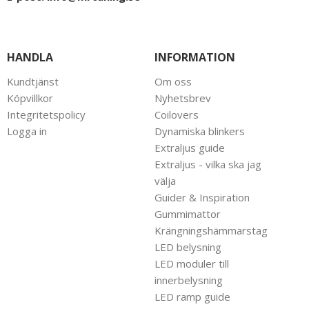
HANDLA
INFORMATION
Kundtjänst
Om oss
Köpvillkor
Nyhetsbrev
Integritetspolicy
Coilovers
Logga in
Dynamiska blinkers
Extraljus guide
Extraljus - vilka ska jag
välja
Guider & Inspiration
Gummimattor
Krängningshämmarstag
LED belysning
LED moduler till
innerbelysning
LED ramp guide