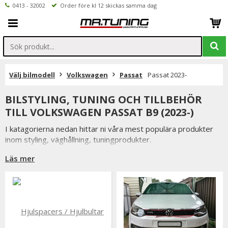
0413 - 32002
Order före kl 12 skickas samma dag
Välj bilmodell
Volkswagen
Passat
Passat 2023-
BILSTYLING, TUNING OCH TILLBEHÖR
TILL VOLKSWAGEN PASSAT B9 (2023-)
I katagorierna nedan hittar ni våra mest populära produkter
inom styling, väghållning, tuningprodukter.
Är det något som du funderar över eller inte hittar i vårt
Läs mer
sortiment är du alltid välkommen att kontakta oss.
Till Volkswagen Passat B9 (2023-).