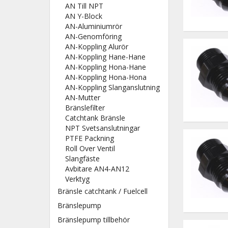
AN Till NPT
AN Y-Block
AN-Aluminiumrör
AN-Genomföring
AN-Koppling Alurör
AN-Koppling Hane-Hane
AN-Koppling Hona-Hane
AN-Koppling Hona-Hona
AN-Koppling Slanganslutning
AN-Mutter
Bränslefilter
Catchtank Bränsle
NPT Svetsanslutningar
PTFE Packning
Roll Over Ventil
Slangfäste
Avbitare AN4-AN12
Verktyg
Bränsle catchtank / Fuelcell
Bränslepump
Bränslepump tillbehör