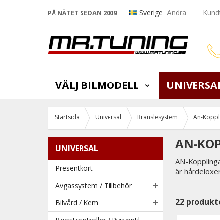
Sverige
Ändra
Kundt
PÅ NÄTET SEDAN 2009
VÄLJ BILMODELL
UNIVERSA
Startsida
Universal
Bränslesystem
An-Koppli
AN-KO
UNIVERSAL
AN-Kopplinga
Presentkort
är hårdeloxer
Avgassystem / Tillbehör
22
produkt
Bilvård / Kem
Boostcontroller / Pysventil