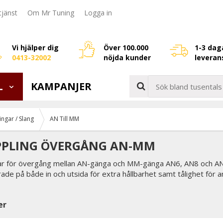
jänst
Om Mr Tuning
Logga in
Vi hjälper dig
Över 100.000
1-3 dag
0413-32002
nöjda kunder
leveran
L
KAMPANJER
ngar / Slang
AN Till MM
PPLING ÖVERGÅNG AN-MM
r för övergång mellan AN-gänga och MM-gänga AN6, AN8 och AN10
ade på både in och utsida för extra hållbarhet samt tålighet för an
er