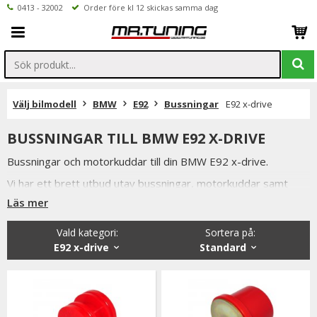
0413 - 32002
Order före kl 12 skickas samma dag
Välj bilmodell
BMW
E92
Bussningar
E92 x-drive
BUSSNINGAR TILL BMW E92 X-DRIVE
Bussningar och motorkuddar till din BMW E92 x-drive.
Vi har ett brett utbud utav bussningar, motorkuddar samt
växellådsfästen.
Läs mer
I aluminium samt polyuretan i olika hårdheter beroende på
Vald kategori:
Sortera på
:
användningsområde.
E92 x-drive
Standard
Är du tveksamt på vilken variant du ska välja är du alltid
välkommen att kontakta oss för rådgivning.