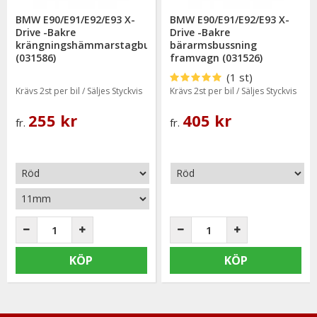
BMW E90/E91/E92/E93 X-
BMW E90/E91/E92/E93 X-
Drive -Bakre
Drive -Bakre
krängningshämmarstagbussning
bärarmsbussning
(031586)
framvagn (031526)
(1 st)
Krävs 2st per bil / Säljes Styckvis
Krävs 2st per bil / Säljes Styckvis
255 kr
405 kr
fr.
fr.
KÖP
KÖP