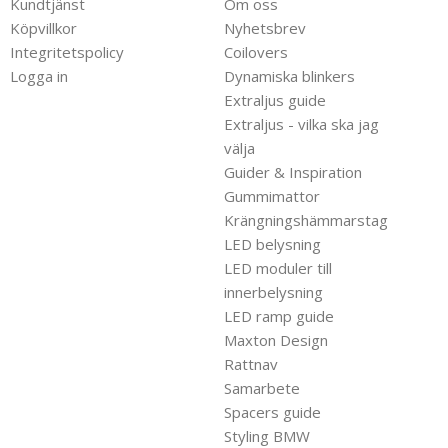
Kundtjänst
Om oss
Köpvillkor
Nyhetsbrev
Integritetspolicy
Coilovers
Logga in
Dynamiska blinkers
Extraljus guide
Extraljus - vilka ska jag
välja
Guider & Inspiration
Gummimattor
Krängningshämmarstag
LED belysning
LED moduler till
innerbelysning
LED ramp guide
Maxton Design
Rattnav
Samarbete
Spacers guide
Styling BMW