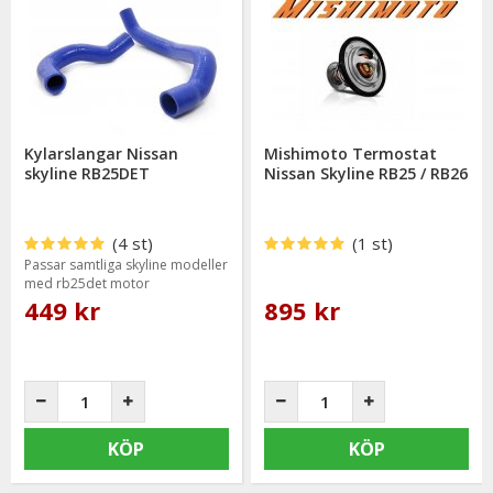
Kylarslangar Nissan
Mishimoto Termostat
skyline RB25DET
Nissan Skyline RB25 / RB26
(4 st)
(1 st)
Passar samtliga skyline modeller
med rb25det motor
449 kr
895 kr
KÖP
KÖP