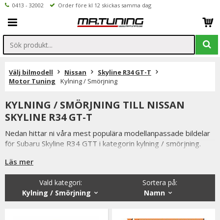
0413 - 32002
Order före kl 12 skickas samma dag
Välj bilmodell
Nissan
Skyline R34 GT-T
Motor Tuning
Kylning / Smörjning
KYLNING / SMÖRJNING TILL NISSAN
SKYLINE R34 GT-T
Nedan hittar ni våra mest populära modellanpassade bildelar
för Subaru Skyline R34 GTT i kategorin kylning / smörjning.
Vi lagerför oljepump, vattenpump, kylare, termostater, öppna
Läs mer
luftfilter och kylarslang.
Vald kategori:
Sortera på
:
Ni når oss på 041332002 (vardagar 9-16) eller per mail
Kylning / Smörjning
Namn
info@mrtuning.se