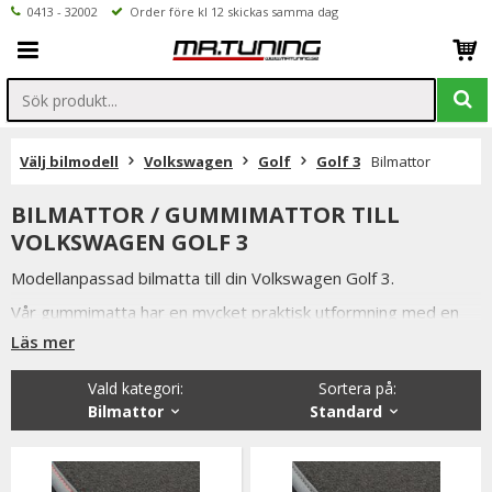
0413 - 32002
Order före kl 12 skickas samma dag
Välj bilmodell
Volkswagen
Golf
Golf 3
Bilmattor
BILMATTOR / GUMMIMATTOR TILL
VOLKSWAGEN GOLF 3
Modellanpassad bilmatta till din Volkswagen Golf 3.
Vår gummimatta har en mycket praktisk utformning med en
förhöjd kant som gör att smuts och vätskor stannar kvar på
Läs mer
mattan och ej rinner ut på bilens golv.
Något som även är mycket praktiskt när man ska tvätta
Vald kategori:
Sortera på
:
mattorna.
Bilmattor
Standard
Bilmattorna i svart utförande är tillverkade utav luktfritt
gummi.
Vi har valt att lagerföra just dessa gummimattorna då de