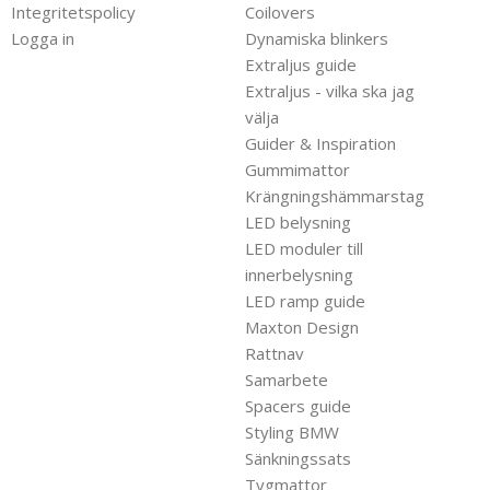
Integritetspolicy
Coilovers
Logga in
Dynamiska blinkers
Extraljus guide
Extraljus - vilka ska jag
välja
Guider & Inspiration
Gummimattor
Krängningshämmarstag
LED belysning
LED moduler till
innerbelysning
LED ramp guide
Maxton Design
Rattnav
Samarbete
Spacers guide
Styling BMW
Sänkningssats
Tygmattor