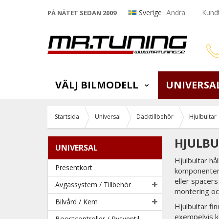
Sverige
Ändra
Kundt
PÅ NÄTET SEDAN 2009
VÄLJ BILMODELL
UNIVERSA
Startsida
Universal
Däcktillbehör
Hjulbultar
HJULB
UNIVERSAL
Hjulbultar hå
Presentkort
komponenterna
eller spacers
Avgassystem / Tillbehör
montering och
Bilvård / Kem
Hjulbultar fi
exempelvis kon
Boostcontroller / Pysventil