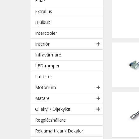
Elfläkt
Extraljus
Hjulbult
Intercooler
Interiör
Infravärmare
LED-ramper
Luftfilter
Motorrum
Mätare
Oljekyl / Oljekylkit
Regplåtshållare
Reklamartiklar / Dekaler