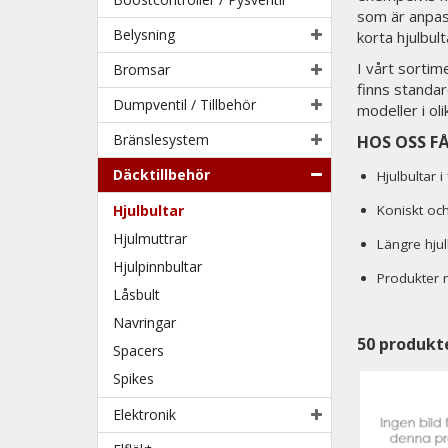
som är anpass
Belysning
korta hjulbu
I vårt sortim
Bromsar
finns standar
Dumpventil / Tillbehör
modeller i ol
Bränslesystem
HOS OSS F
Däcktillbehör
Hjulbultar 
Hjulbultar
Koniskt och 
Hjulmuttrar
Längre hju
Hjulpinnbultar
Produkter 
Låsbult
Navringar
50
produkt
Spacers
Spikes
Elektronik