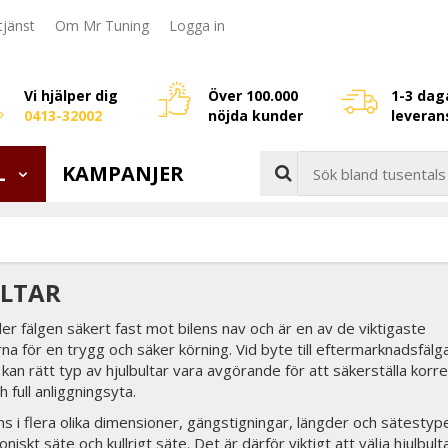
jänst
Om Mr Tuning
Logga in
Vi hjälper dig
Över 100.000
1-3 dag
0413-32002
nöjda kunder
leveran
L
KAMPANJER
ULTAR
ller fälgen säkert fast mot bilens nav och är en av de viktigaste
 för en trygg och säker körning. Vid byte till eftermarknadsfälg
 kan rätt typ av hjulbultar vara avgörande för att säkerställa korre
 full anliggningsyta.
nns i flera olika dimensioner, gängstigningar, längder och sätestyp
iskt säte och kullrigt säte. Det är därför viktigt att välja hjulbult