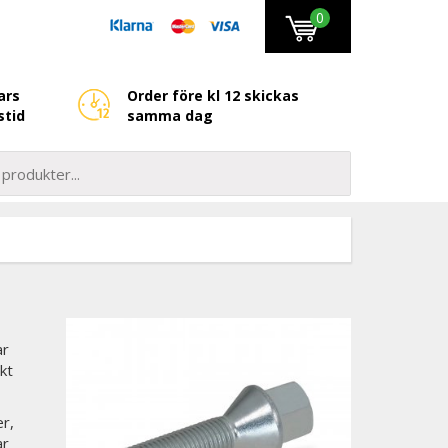
0
ars
Order före kl 12 skickas
stid
samma dag
ar
kt
er,
ar