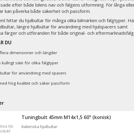
ade efter både bilens nav och fälgens utformning. För långa eller
ltar kan påverka både säkerhet och passform.
ent hittar du hjulbultar för många olika bilmärken och fälgtyper. Hä
dbultar, längre hjulbultar för användning med hjulspacers samt
ika färger och utföranden för både original- och eftermarknadsfälg
ÅR DU
i flera dimensioner och längder
kullrigt säte för olika fälgtyper
lbultar för användning med spacers
med hög kvalitet och säker passform
er
Tuningbult 45mm M14x1,5 60° (konisk)
Italienska hjulbultar