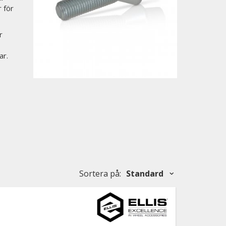
 för
r
ar.
Sortera på
:
Standard