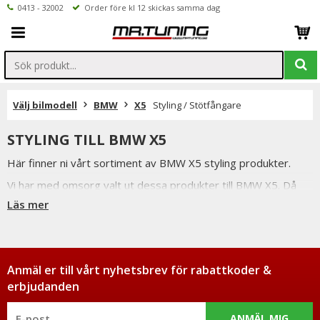
0413 - 32002
Order före kl 12 skickas samma dag
Välj bilmodell
BMW
X5
Styling / Stötfångare
STYLING TILL BMW X5
Här finner ni vårt sortiment av BMW X5 styling produkter.
Vi har med omsorg valt ut dessa produkter till BMW X5. Då
bilen håller hög kvalitet original ställer det höga krav på att
Läs mer
eftermarknadsprodukterna ska hålla en hög kvalitet och
framförallt ha god passform.
Anmäl er till vårt nyhetsbrev för rabattkoder &
erbjudanden
ANMÄL MIG