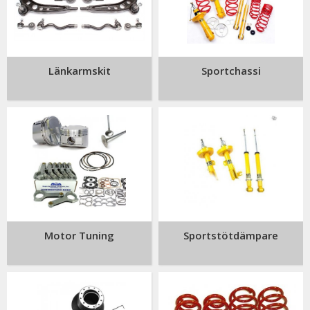
Länkarmskit
Sportchassi
Motor Tuning
Sportstötdämpare