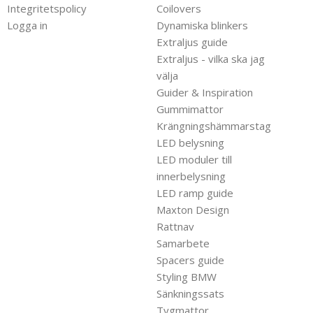
Integritetspolicy
Coilovers
Logga in
Dynamiska blinkers
Extraljus guide
Extraljus - vilka ska jag
välja
Guider & Inspiration
Gummimattor
Krängningshämmarstag
LED belysning
LED moduler till
innerbelysning
LED ramp guide
Maxton Design
Rattnav
Samarbete
Spacers guide
Styling BMW
Sänkningssats
Tygmattor