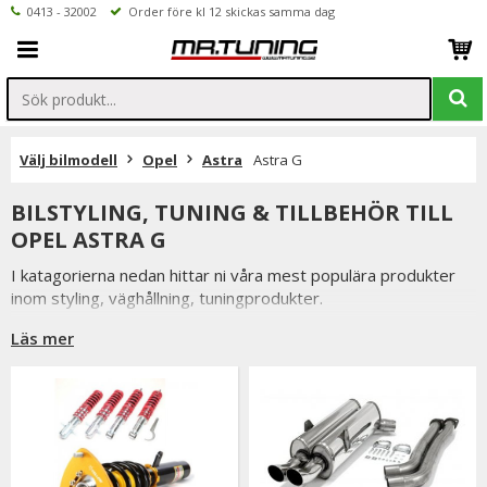
0413 - 32002
Order före kl 12 skickas samma dag
Välj bilmodell
Opel
Astra
Astra G
BILSTYLING, TUNING & TILLBEHÖR TILL
OPEL ASTRA G
I katagorierna nedan hittar ni våra mest populära produkter
inom styling, väghållning, tuningprodukter.
Är det något som du funderar över eller inte hittar i vårt
Läs mer
sortiment är du alltid välkommen att kontakta oss.
Till Opel Astra G.