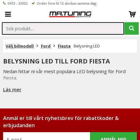
0413 - 32002
Order före kl 12 skickas samma dag
Välj bilmodell
Ford
Fiesta
Belysning LED
BELYSNING LED TILL FORD FIESTA
Nedan hittar ni vår mest populära LED belysning för Ford
Fiesta.
Är det något ni undrar över eller saknar i vårt sortiment ser vi
Läs mer
fram emot att ni kontaktar oss.
Ni når oss på 041332002 (vardagar 9-16) eller per mail
info@mrtuning.se
Anmäl er till vårt nyhetsbrev för rabattkoder &
erbjudanden
ANMÄL MIG