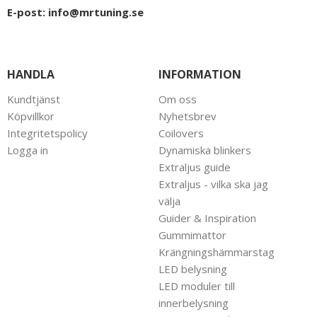
E-post:
info@mrtuning.se
HANDLA
INFORMATION
Kundtjänst
Om oss
Köpvillkor
Nyhetsbrev
Integritetspolicy
Coilovers
Logga in
Dynamiska blinkers
Extraljus guide
Extraljus - vilka ska jag
välja
Guider & Inspiration
Gummimattor
Krängningshämmarstag
LED belysning
LED moduler till
innerbelysning