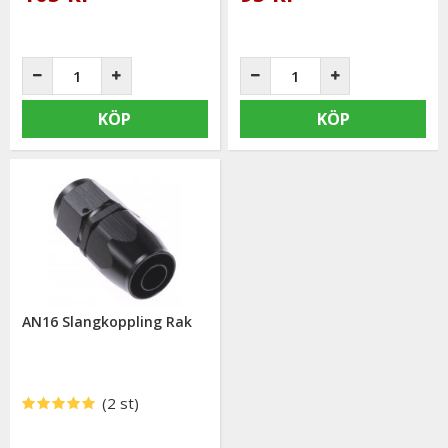
KÖP
KÖP
AN16 Slangkoppling Rak
(2 st)