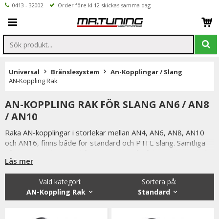
0413 - 32002
Order före kl 12 skickas samma dag
Universal
Bränslesystem
An-Kopplingar / Slang
AN-Koppling Rak
AN-KOPPLING RAK FÖR SLANG AN6 / AN8
/ AN10
Raka AN-kopplingar i storlekar mellan AN4, AN6, AN8, AN10
och AN16, finns både för standard och PTFE slang. Samtliga
våra AN-kopplingar är hårdeloxerade på både in och utsida för
Läs mer
extra hållbarhet samt tålighet för användning utav E85 /
bensin / diesel / glykol.
Vald kategori:
Sortera på
:
AN-Koppling Rak
Standard