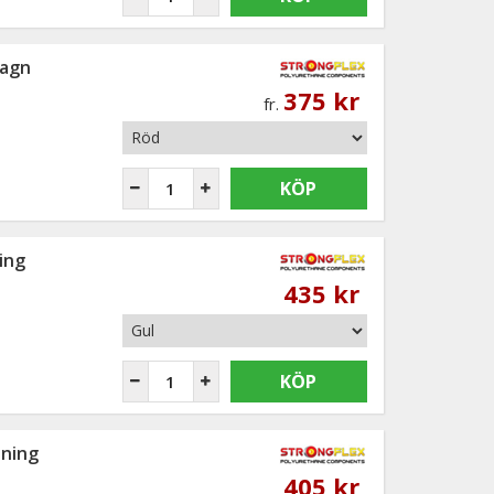
vagn
375 kr
fr.
KÖP
ing
435 kr
KÖP
sning
405 kr