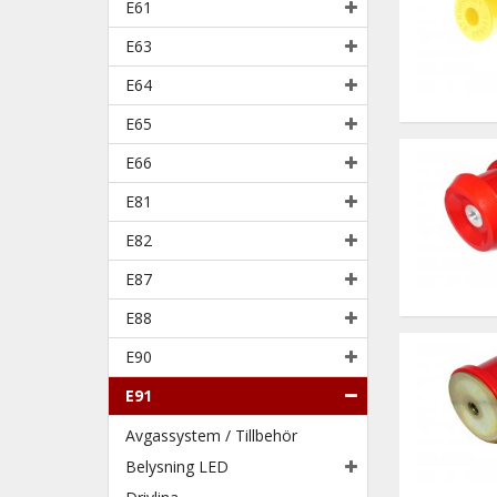
E61
E63
E64
E65
E66
E81
E82
E87
E88
E90
E91
Avgassystem / Tillbehör
Belysning LED