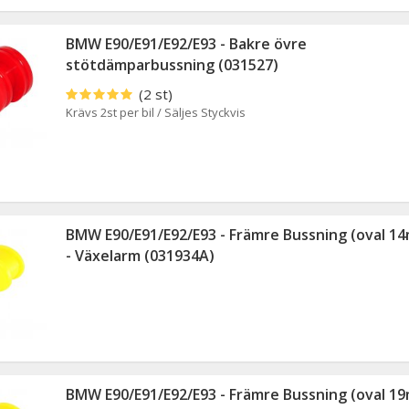
BMW E90/E91/E92/E93 - Bakre övre
stötdämparbussning (031527)
(2 st)
Krävs 2st per bil / Säljes Styckvis
BMW E90/E91/E92/E93 - Främre Bussning (oval 1
- Växelarm (031934A)
BMW E90/E91/E92/E93 - Främre Bussning (oval 1