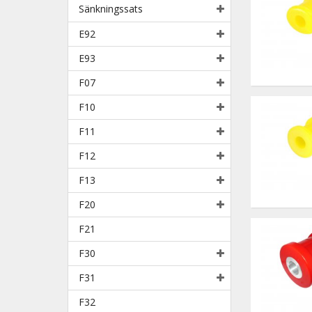
Sänkningssats
E92
E93
F07
F10
F11
F12
F13
F20
F21
F30
F31
F32