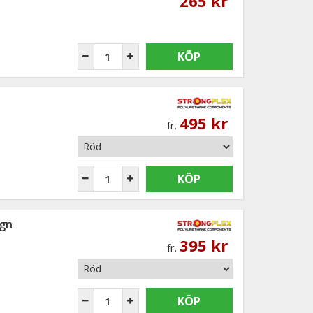
265 kr
KÖP
495 kr
fr.
KÖP
agn
395 kr
fr.
KÖP