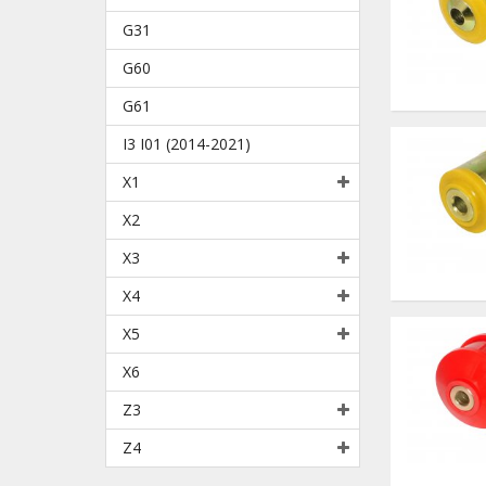
G31
G60
G61
I3 I01 (2014-2021)
X1
X2
X3
X4
X5
X6
Z3
Z4