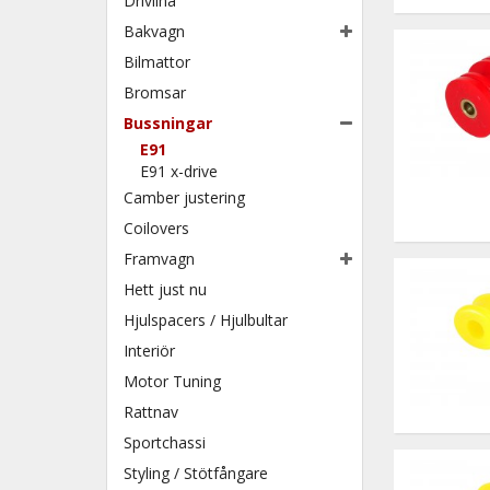
Drivlina
Bakvagn
Bilmattor
Bromsar
Bussningar
E91
E91 x-drive
Camber justering
Coilovers
Framvagn
Hett just nu
Hjulspacers / Hjulbultar
Interiör
Motor Tuning
Rattnav
Sportchassi
Styling / Stötfångare