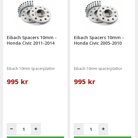
Vi på Mr Tuning har själva ett stort intresse för bilstyling &
biltuning, därför vet vi att de produkter vi erbjuder håller
måttet då vi aldrig skulle erbjuda någonting vi själva inte skulle
välja att använda.
Eibach Spacers 10mm -
Eibach Spacers 10mm -
Honda Civic 2011-2014
Honda Civic 2005-2010
Alla spacers till Honda Civic har bultmönster 5/114,3.
Eibach 10mm spacerplattor
Eibach 10mm spacerplattor
995 kr
995 kr