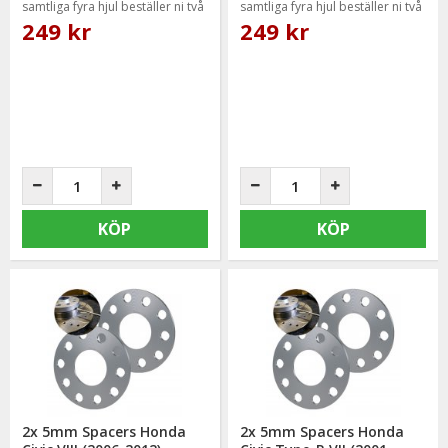
samtliga fyra hjul beställer ni två
samtliga fyra hjul beställer ni två
paket.
paket.
249 kr
249 kr
KÖP
KÖP
2x 5mm Spacers Honda
2x 5mm Spacers Honda