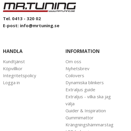
Tel. 0413 - 320 02
E-post:
info@mrtuning.se
HANDLA
INFORMATION
Kundtjänst
Om oss
Köpvillkor
Nyhetsbrev
Integritetspolicy
Coilovers
Logga in
Dynamiska blinkers
Extraljus guide
Extraljus - vilka ska jag
välja
Guider & Inspiration
Gummimattor
Krängningshämmarstag