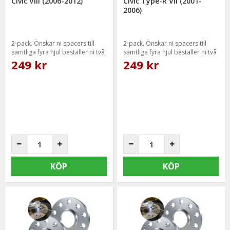
Civic VIII (2006-2012)
Civic Type-R VII (2001-
2006)
2-pack. Önskar ni spacers till
2-pack. Önskar ni spacers till
samtliga fyra hjul beställer ni två
samtliga fyra hjul beställer ni två
paket.
paket.
249 kr
249 kr
KÖP
KÖP