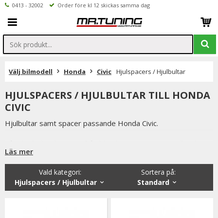
0413 - 32002
Order före kl 12 skickas samma dag
Välj bilmodell
Honda
Civic
Hjulspacers / Hjulbultar
HJULSPACERS / HJULBULTAR TILL HONDA
CIVIC
Hjulbultar samt spacer passande Honda Civic.
Våra hjulbultar kommer från bland annat H&R, som tillverkar
Läs mer
låsbultar som är helt rundade & de har även lös ytterring.
Detta i samband med låsbultar, som vi även erbjuder, minskar
Vald kategori:
Sortera på
:
avesvärt stöldrisken.
Hjulspacers / Hjulbultar
Standard
Våra Honda Civic - spacers är noggrant tillverkade. Detta
resulterar i att våra spacers ger exceptionell balans.