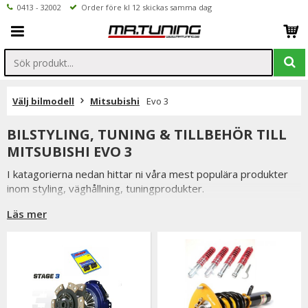
0413 - 32002
Order före kl 12 skickas samma dag
Välj bilmodell
Mitsubishi
Evo 3
BILSTYLING, TUNING & TILLBEHÖR TILL
MITSUBISHI EVO 3
I katagorierna nedan hittar ni våra mest populära produkter
inom styling, väghållning, tuningprodukter.
Är det något som du funderar över eller inte hittar i vårt
Läs mer
sortiment är du alltid välkommen att kontakta oss.
Till Mitsubishi Evo 3.