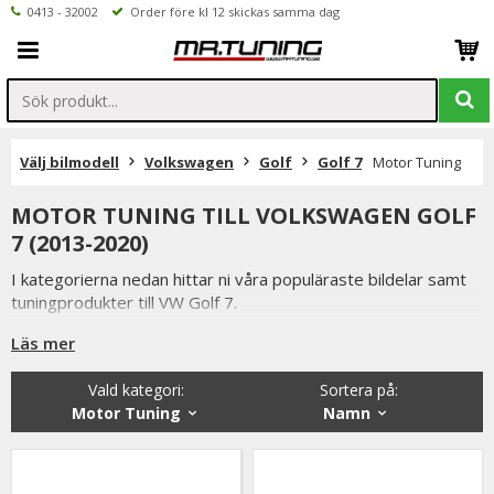
0413 - 32002
Order före kl 12 skickas samma dag
Välj bilmodell
Volkswagen
Golf
Golf 7
Motor Tuning
MOTOR TUNING TILL VOLKSWAGEN GOLF
7 (2013-2020)
I kategorierna nedan hittar ni våra populäraste bildelar samt
tuningprodukter till VW Golf 7.
Är det ni undrar över eller saknar i vårt sortiment är ni
Läs mer
välkomna att kontakta oss.
Vald kategori:
Sortera på
:
Inne på valfri produktsidan hittar ni ett formulär för att enkelt
Motor Tuning
Namn
ställa en fråga.