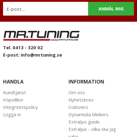
ANMÄL MIG
Tel. 0413 - 320 02
E-post:
info@mrtuning.se
HANDLA
INFORMATION
Kundtjänst
Om oss
Köpvillkor
Nyhetsbrev
Integritetspolicy
Coilovers
Logga in
Dynamiska blinkers
Extraljus guide
Extraljus - vilka ska jag
välja