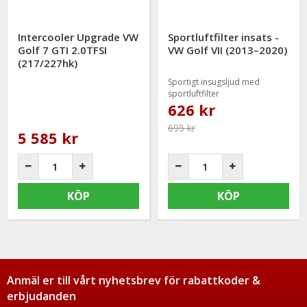
Intercooler Upgrade VW
Sportluftfilter insats -
Golf 7 GTI 2.0TFSI
VW Golf VII (2013–2020)
(217/227hk)
Sportigt insugsljud med
sportluftfilter
626 kr
695 kr
5 585 kr
KÖP
KÖP
Anmäl er till vårt nyhetsbrev för rabattkoder &
erbjudanden