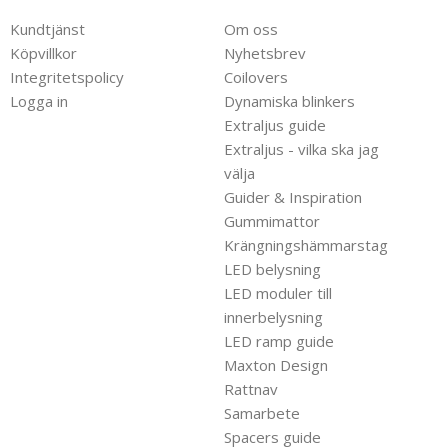
Kundtjänst
Om oss
Köpvillkor
Nyhetsbrev
Integritetspolicy
Coilovers
Logga in
Dynamiska blinkers
Extraljus guide
Extraljus - vilka ska jag
välja
Guider & Inspiration
Gummimattor
Krängningshämmarstag
LED belysning
LED moduler till
innerbelysning
LED ramp guide
Maxton Design
Rattnav
Samarbete
Spacers guide