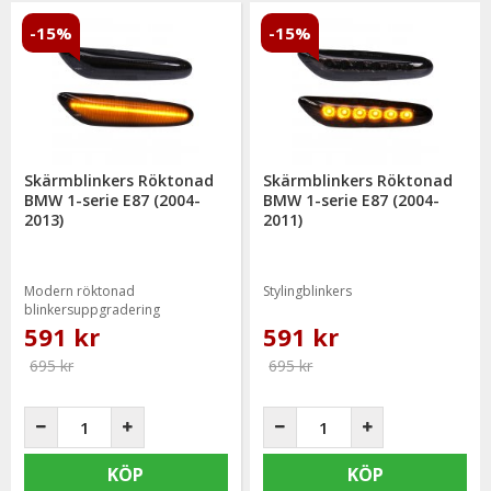
-15%
-15%
Skärmblinkers Röktonad
Skärmblinkers Röktonad
BMW 1-serie E87 (2004-
BMW 1-serie E87 (2004-
2013)
2011)
Modern röktonad
Stylingblinkers
blinkersuppgradering
591 kr
591 kr
695 kr
695 kr
KÖP
KÖP