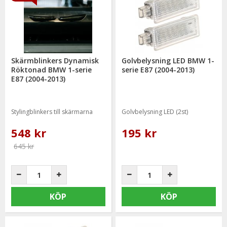
Skärmblinkers Dynamisk
Golvbelysning LED BMW 1-
Röktonad BMW 1-serie
serie E87 (2004-2013)
E87 (2004-2013)
Stylingblinkers till skärmarna
Golvbelysning LED (2st)
548 kr
195 kr
645 kr
KÖP
KÖP