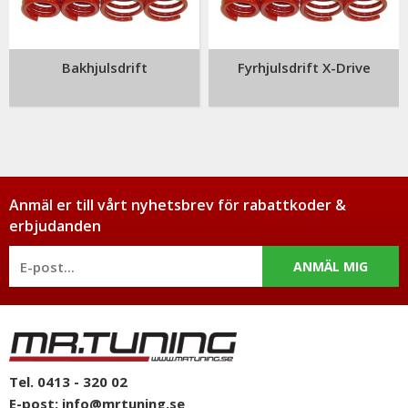
erbjuda en så god service som möjligt samt snabba
leveranser. Ordrar lagda före kl 12.00 skickas samma dag.
Bakhjulsdrift
Fyrhjulsdrift X-Drive
Anmäl er till vårt nyhetsbrev för rabattkoder &
erbjudanden
ANMÄL MIG
Tel. 0413 - 320 02
E-post:
info@mrtuning.se