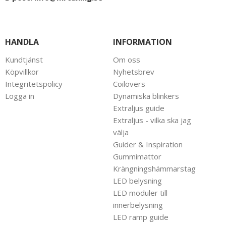
HANDLA
INFORMATION
Kundtjänst
Om oss
Köpvillkor
Nyhetsbrev
Integritetspolicy
Coilovers
Logga in
Dynamiska blinkers
Extraljus guide
Extraljus - vilka ska jag
välja
Guider & Inspiration
Gummimattor
Krängningshämmarstag
LED belysning
LED moduler till
innerbelysning
LED ramp guide