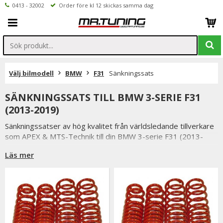
0413 - 32002
Order före kl 12 skickas samma dag
Välj bilmodell
BMW
F31
Sänkningssats
SÄNKNINGSSATS TILL BMW 3-SERIE F31
(2013-2019)
Sänkningssatser av hög kvalitet från världsledande tillverkare
som APEX & MTS-Technik till din BMW 3-serie F31 (2013-
2019).
Läs mer
Uppgradera väghållningen på din BMW med en sänkningssats.
Med en sänkningssats monterad blir din bil både lägre och
bättre på vägen.
Vi håller alltid konkurrenskraftiga priser utan att tumma på
kvaliteten hos sänkningssatserna & vi strävar alltid efter att