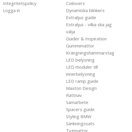
Integritetspolicy
Coilovers
Logga in
Dynamiska blinkers
Extraljus guide
Extraljus - vilka ska jag
välja
Guider & Inspiration
Gummimattor
Krängningshämmarstag
LED belysning
LED moduler till
innerbelysning
LED ramp guide
Maxton Design
Rattnav
Samarbete
Spacers guide
Styling BMW
Sänkningssats
Tygmattor