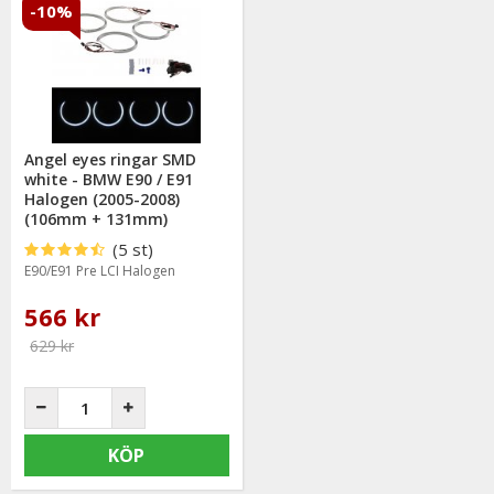
-10%
Angel eyes ringar SMD
white - BMW E90 / E91
Halogen (2005-2008)
(106mm + 131mm)
(5 st)
E90/E91 Pre LCI Halogen
566 kr
629 kr
KÖP