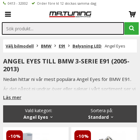
0413 - 32002
Order före kl 12 skickas samma dag
Välj bilmodell
BMW
E91
Belysning LED
Angel Eyes
ANGEL EYES TILL BMW 3-SERIE E91 (2005-
2013)
Nedan hittar ni vår mest populära Angel Eyes för BMW E91.
Är det något ni undrar över eller saknar i vårt sortiment ser vi
fram emot att ni kontaktar oss.
Läs mer
Ni når oss på 041332002 (vardagar 9-16) eller per mail
Vald kategori:
Sortera på
:
info@mrtuning.se
Angel Eyes
Standard
-10%
-10%