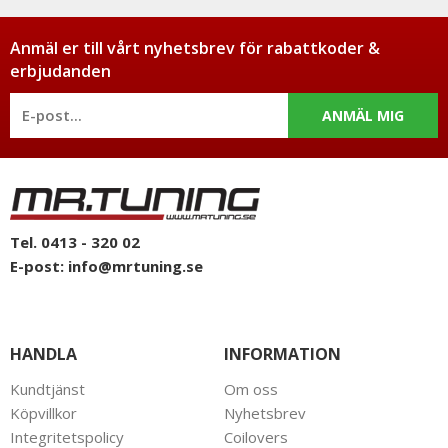
Anmäl er till vårt nyhetsbrev för rabattkoder &
erbjudanden
ANMÄL MIG
Tel. 0413 - 320 02
E-post:
info@mrtuning.se
HANDLA
INFORMATION
Kundtjänst
Om oss
Köpvillkor
Nyhetsbrev
Integritetspolicy
Coilovers