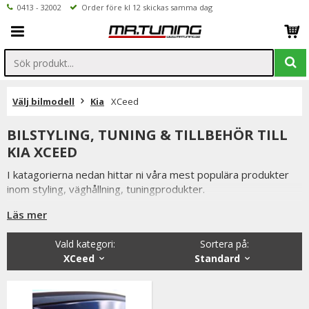
0413 - 32002
Order före kl 12 skickas samma dag
Välj bilmodell
Kia
XCeed
BILSTYLING, TUNING & TILLBEHÖR TILL
KIA XCEED
I katagorierna nedan hittar ni våra mest populära produkter
inom styling, väghållning, tuningprodukter.
Är det något som du funderar över eller inte hittar i vårt
Läs mer
sortiment är du alltid välkommen att kontakta oss.
Vald kategori:
Sortera på
:
Till Kia XCeed.
XCeed
Standard