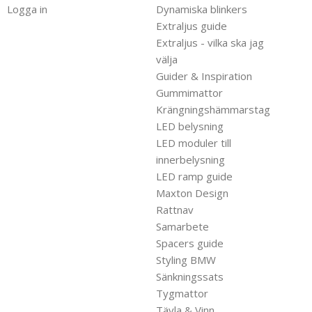
Logga in
Dynamiska blinkers
Extraljus guide
Extraljus - vilka ska jag
välja
Guider & Inspiration
Gummimattor
Krängningshämmarstag
LED belysning
LED moduler till
innerbelysning
LED ramp guide
Maxton Design
Rattnav
Samarbete
Spacers guide
Styling BMW
Sänkningssats
Tygmattor
Tävla & Vinn