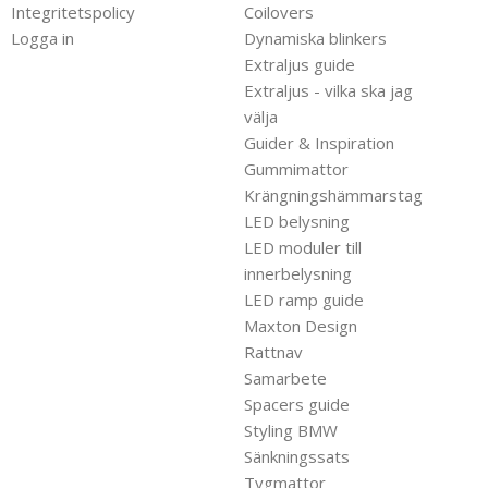
Integritetspolicy
Coilovers
Logga in
Dynamiska blinkers
Extraljus guide
Extraljus - vilka ska jag
välja
Guider & Inspiration
Gummimattor
Krängningshämmarstag
LED belysning
LED moduler till
innerbelysning
LED ramp guide
Maxton Design
Rattnav
Samarbete
Spacers guide
Styling BMW
Sänkningssats
Tygmattor