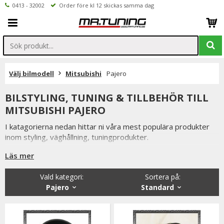
0413 - 32002
Order före kl 12 skickas samma dag
Välj bilmodell
Mitsubishi
Pajero
BILSTYLING, TUNING & TILLBEHÖR TILL
MITSUBISHI PAJERO
I katagorierna nedan hittar ni våra mest populära produkter
inom styling, väghållning, tuningprodukter.
Är det något som du funderar över eller inte hittar i vårt
Läs mer
sortiment är du alltid välkommen att kontakta oss.
Vald kategori:
Sortera på
:
Till Mitsubishi Pajero.
Pajero
Standard