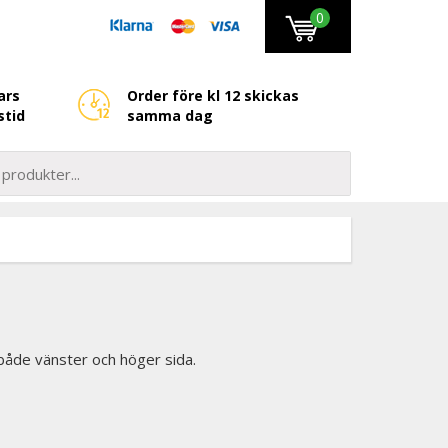
0
ars
Order före kl 12 skickas
stid
samma dag
l både vänster och höger sida.