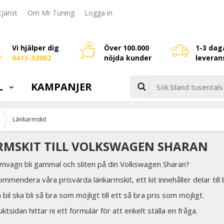
jänst
Om Mr Tuning
Logga in
Vi hjälper dig
Över 100.000
1-3 dag
0413-32002
nöjda kunder
leveran
L
KAMPANJER
Länkarmskit
MSKIT TILL VOLKSWAGEN SHARAN
ramvagn bli gammal och sliten på din Volkswagen Sharan?
ommendera våra prisvärda länkarmskit, ett kit innehåller delar til
in bil ska bli så bra som möjligt till ett så bra pris som möjligt.
tsidan hittar ni ett formulär för att enkelt ställa en fråga.