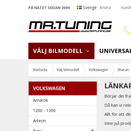
Sverige
Ändra
Kundt
PÅ NÄTET SEDAN 2009
VÄLJ BILMODELL
UNIVERSA
Startsida
Välj bilmodell
Volkswagen
Sharan
LÄNKAR
VOLKSWAGEN
Börjar din f
Amarok
Då kan vi rek
1200 - 1300
Allt för att d
Arteon
Inne på produk
Bora