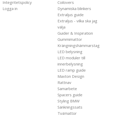
Integritetspolicy
Coilovers
Logga in
Dynamiska blinkers
Extraljus guide
Extraljus - vilka ska jag
välja
Guider & Inspiration
Gummimattor
Krängningshämmarstag
LED belysning
LED moduler till
innerbelysning
LED ramp guide
Maxton Design
Rattnav
Samarbete
Spacers guide
Styling BMW
Sänkningssats
Tygmattor