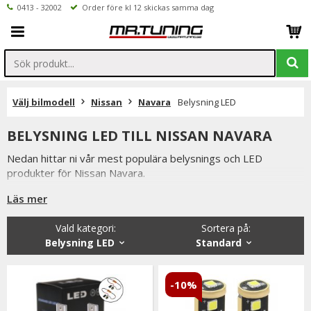
0413 - 32002
Order före kl 12 skickas samma dag
Välj bilmodell
Nissan
Navara
Belysning LED
BELYSNING LED TILL NISSAN NAVARA
Nedan hittar ni vår mest populära belysnings och LED
produkter för Nissan Navara.
Är det något ni undrar över eller saknar i vårt sortiment ser vi
Läs mer
fram emot att ni kontaktar oss.
Vald kategori:
Sortera på
:
Ni når oss på 041332002 (vardagar 9-16) eller per mail
Belysning LED
Standard
info@mrtuning.se
-10%