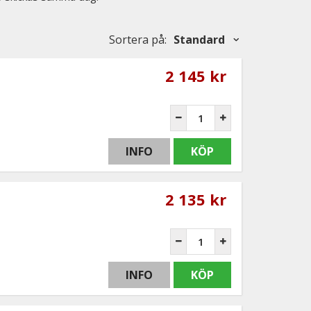
Sortera på
:
Standard
2 145 kr
INFO
KÖP
2 135 kr
INFO
KÖP