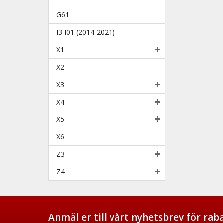
G61
I3 I01 (2014-2021)
X1
X2
X3
X4
X5
X6
Z3
Z4
Anmäl er till vårt nyhetsbrev för ra