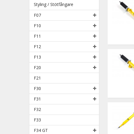
Styling / Stötfångare
F07
F10
F11
F12
F13
F20
F21
F30
F31
F32
F33
F34 GT