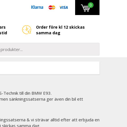
0
ars
Order före kl 12 skickas
stid
samma dag
-Technik till din BMW E93.
 men sänkningssatserna ger även din bil ett
ingssatserna & vi strävar alltid efter att erbjuda en
00 skickas samma dag.