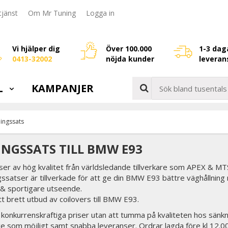
jänst
Om Mr Tuning
Logga in
Vi hjälper dig
Över 100.000
1-3 dag
0413-32002
nöjda kunder
leveran
L
KAMPANJER
ingssats
NGSSATS TILL BMW E93
er av hög kvalitet från världsledande tillverkare som APEX & MTS
ssatser är tillverkade för att ge din BMW E93 bättre väghållning
 & sportigare utseende.
tt brett utbud av coilovers till BMW E93.
tid konkurrenskraftiga priser utan att tumma på kvaliteten hos sänkn
ce som möjligt samt snabba leveranser. Ordrar lagda före kl 12.