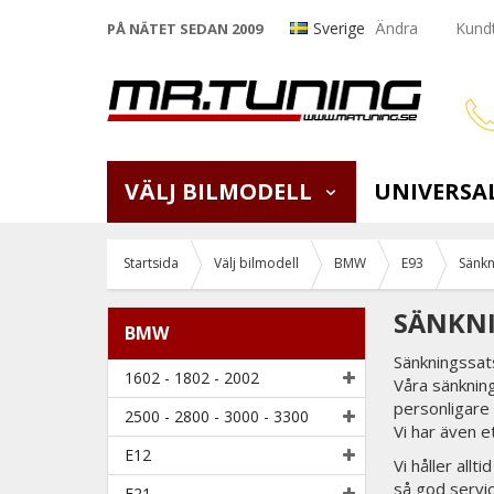
Sverige
Ändra
Kundt
PÅ NÄTET SEDAN 2009
VÄLJ BILMODELL
UNIVERSA
Startsida
Välj bilmodell
BMW
E93
Sänkn
SÄNKNI
BMW
Sänkningssats
1602 - 1802 - 2002
Våra sänkning
personligare
2500 - 2800 - 3000 - 3300
Vi har även e
E12
Vi håller all
så god servi
E21