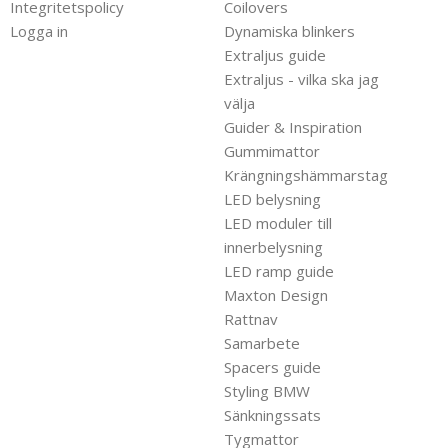
Integritetspolicy
Coilovers
Logga in
Dynamiska blinkers
Extraljus guide
Extraljus - vilka ska jag
välja
Guider & Inspiration
Gummimattor
Krängningshämmarstag
LED belysning
LED moduler till
innerbelysning
LED ramp guide
Maxton Design
Rattnav
Samarbete
Spacers guide
Styling BMW
Sänkningssats
Tygmattor