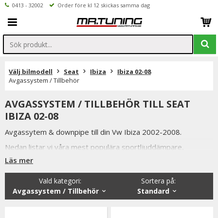
0413 - 32002
Order före kl 12 skickas samma dag
Välj bilmodell
Seat
Ibiza
Ibiza 02-08
Avgassystem / Tillbehör
AVGASSYSTEM / TILLBEHÖR TILL SEAT
IBIZA 02-08
Avgassytem & downpipe till din Vw Ibiza 2002-2008.
Nedan listar vi våra mest populära sportljuddämpare,
sportavgassystem samt downpipe till Vw Ibiza 2002-2008.
Läs mer
Vi håller alltid konkurrenskraftiga priser utan att tumma på
Vald kategori:
Sortera på
:
kvaliteten hos på produkterna & vi strävar alltid efter att
Avgassystem / Tillbehör
Standard
erbjuda en så god service som möjligt samt snabba
leveranser. Ordrar lagda före kl 12.00 skickas samma dag.