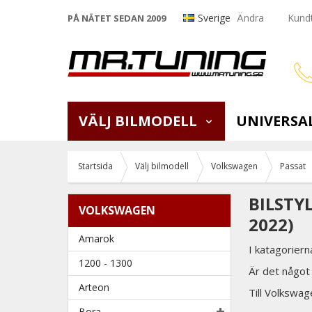
Sverige
Ändra
Kundt
PÅ NÄTET SEDAN 2009
VÄLJ BILMODELL
UNIVERSA
Startsida
Välj bilmodell
Volkswagen
Passat
BILSTY
VOLKSWAGEN
2022)
Amarok
I katagoriern
1200 - 1300
Är det något 
Arteon
Till Volkswa
Bora