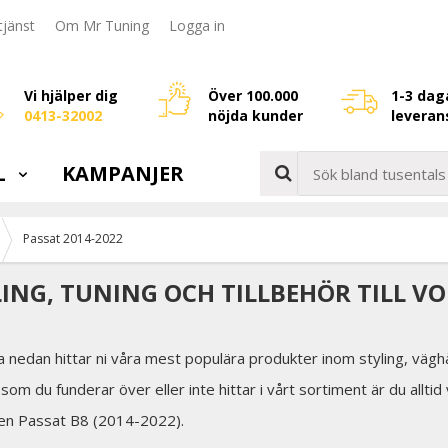
jänst
Om Mr Tuning
Logga in
Vi hjälper dig
Över 100.000
1-3 dag
0413-32002
nöjda kunder
leveran
L
KAMPANJER
Passat 2014-2022
LING, TUNING OCH TILLBEHÖR TILL V
a nedan hittar ni våra mest populära produkter inom styling, väghå
som du funderar över eller inte hittar i vårt sortiment är du allti
gen Passat B8 (2014-2022).