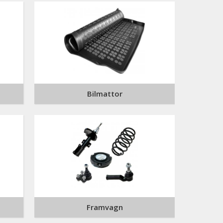
Bilmattor
Framvagn