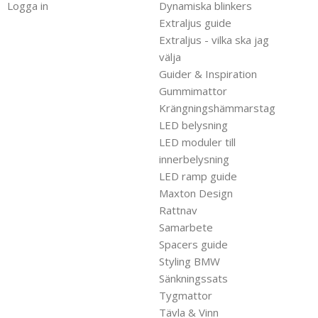
Logga in
Dynamiska blinkers
Extraljus guide
Extraljus - vilka ska jag
välja
Guider & Inspiration
Gummimattor
Krängningshämmarstag
LED belysning
LED moduler till
innerbelysning
LED ramp guide
Maxton Design
Rattnav
Samarbete
Spacers guide
Styling BMW
Sänkningssats
Tygmattor
Tävla & Vinn