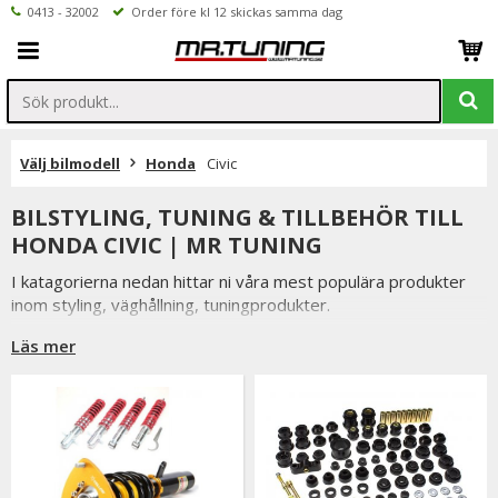
0413 - 32002
Order före kl 12 skickas samma dag
Välj bilmodell
Honda
Civic
BILSTYLING, TUNING & TILLBEHÖR TILL
HONDA CIVIC | MR TUNING
I katagorierna nedan hittar ni våra mest populära produkter
inom styling, väghållning, tuningprodukter.
Är det något som du funderar över eller inte hittar i vårt
Läs mer
sortiment är du alltid välkommen att kontakta oss.
Till Honda Civic.