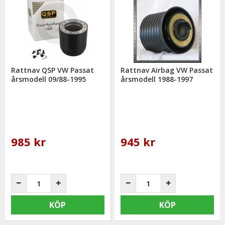
Du har alltid 14 dagars returrätt och om du har några frågor
får du gärna kontakta oss då vi själva har ett brinnande
intresse för bilstyling & biltuning och svarar gladeligen på era
funderingar. På vardagar mellan 09 - 16 kan ni nå oss via
telefon: 0413-32002. Ni når oss även via
mail: info@mrtuning.se
Rattnav QSP VW Passat
Rattnav Airbag VW Passat
årsmodell 09/88-1995
årsmodell 1988-1997
985 kr
945 kr
KÖP
KÖP