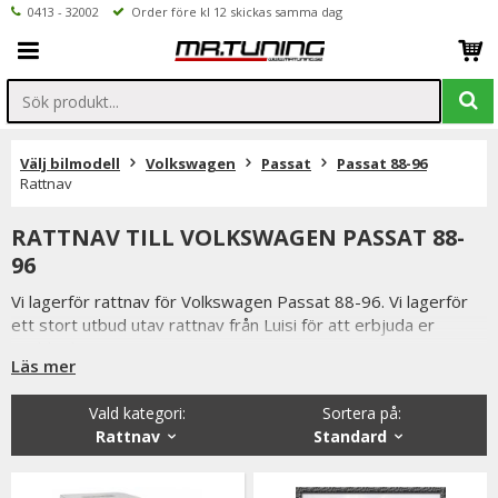
0413 - 32002
Order före kl 12 skickas samma dag
Välj bilmodell
Volkswagen
Passat
Passat 88-96
Rattnav
RATTNAV TILL VOLKSWAGEN PASSAT 88-
96
Vi lagerför rattnav för Volkswagen Passat 88-96. Vi lagerför
ett stort utbud utav rattnav från Luisi för att erbjuda er
snabba leveranser.
Läs mer
Beställer du före klockan 12 skickas ordern samma dag.
Vi på Mr Tuning har själva ett stort intresse för bilstyling &
Vald kategori:
Sortera på
:
biltuning, därför vet vi att de produkter vi erbjuder håller
Rattnav
Standard
måttet då vi aldrig skulle erbjuda någonting vi själva inte skulle
välja att använda.