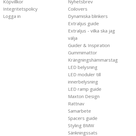
Köpvillkor
Nyhetsbrev
Integritetspolicy
Coilovers
Logga in
Dynamiska blinkers
Extraljus guide
Extraljus - vilka ska jag
välja
Guider & Inspiration
Gummimattor
Krängningshämmarstag
LED belysning
LED moduler till
innerbelysning
LED ramp guide
Maxton Design
Rattnav
Samarbete
Spacers guide
Styling BMW
Sänkningssats