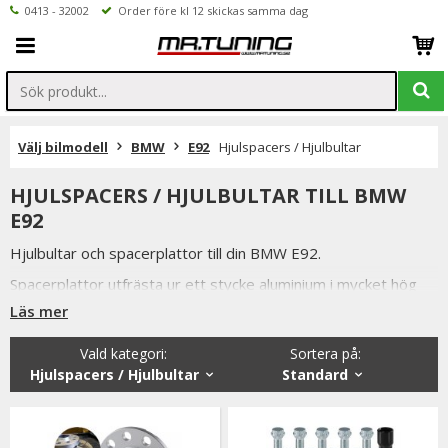
0413 - 32002
Order före kl 12 skickas samma dag
Välj bilmodell
BMW
E92
Hjulspacers / Hjulbultar
HJULSPACERS / HJULBULTAR TILL BMW
E92
Hjulbultar och spacerplattor till din BMW E92.
Spacerplattor utfrästa ur ett stycke aluminium i mycket hög
kvalitet.
Läs mer
Alla våra hjulbultar, låsbultar och hjulspacers är av högsta
Vald kategori:
Sortera på
:
kvalitet samtidigt som vi håller konkurrenskraftiga priser och
Hjulspacers / Hjulbultar
Standard
snabba leveranser.
Vi lager håller även ett brett sortiment utav andra bildelar till
BMW E92.