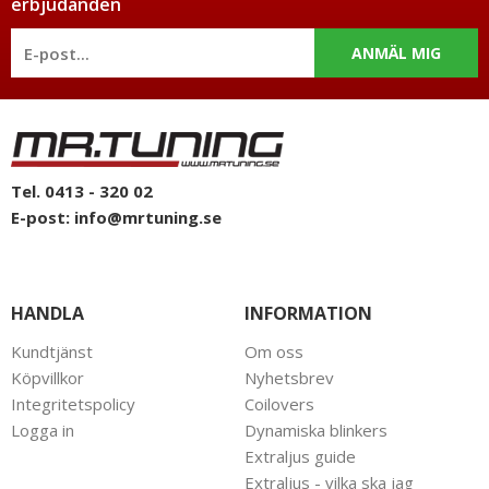
erbjudanden
ANMÄL MIG
Tel. 0413 - 320 02
E-post:
info@mrtuning.se
HANDLA
INFORMATION
Kundtjänst
Om oss
Köpvillkor
Nyhetsbrev
Integritetspolicy
Coilovers
Logga in
Dynamiska blinkers
Extraljus guide
Extraljus - vilka ska jag