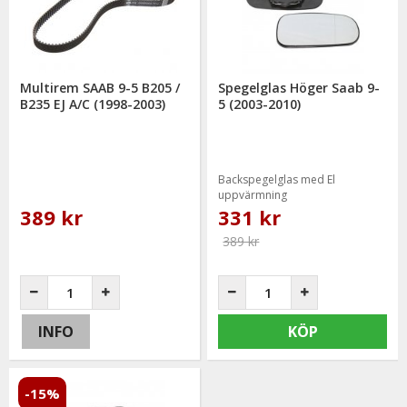
telefon: 0413-32002. Ni når oss även via
mail: info@mrtuning.se
Multirem SAAB 9-5 B205 /
Spegelglas Höger Saab 9-
B235 EJ A/C (1998-2003)
5 (2003-2010)
Backspegelglas med El
uppvärmning
389 kr
331 kr
389 kr
INFO
KÖP
-15%