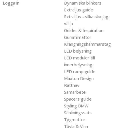
Logga in
Dynamiska blinkers
Extraljus guide
Extraljus - vilka ska jag
välja
Guider & Inspiration
Gummimattor
Krängningshämmarstag
LED belysning
LED moduler till
innerbelysning
LED ramp guide
Maxton Design
Rattnav
Samarbete
Spacers guide
Styling BMW
Sänkningssats
Tygmattor
Tävla & Vinn