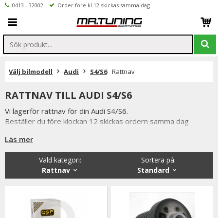
0413 - 32002
Order före kl 12 skickas samma dag
Välj bilmodell
Audi
S4/S6
Rattnav
RATTNAV TILL AUDI S4/S6
Vi lagerför rattnav för din Audi S4/S6.
Beställer du före klockan 12 skickas ordern samma dag
förutsatta att varan finns i lager.
Läs mer
Vi på Mr Tuning har själva ett stort intresse för bilstyling &
biltuning, därför vet vi att de produkter vi erbjuder håller
Vald kategori:
Sortera på
:
måttet. Handgjuta rattnav från Italienska Luisi.
Rattnav
Standard
Du har alltid 14 dagars returrätt och om du har några frågor
får du gärna kontakta oss då vi själva har ett brinnande
intresse för bilstyling & biltuning och svarar gladeligen på era
funderingar. På vardagar mellan 09 - 16 kan ni nå oss via
telefon: 0413-32002. Ni når oss även via