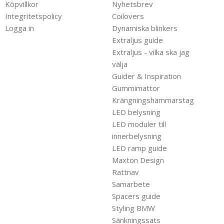
Köpvillkor
Nyhetsbrev
Integritetspolicy
Coilovers
Logga in
Dynamiska blinkers
Extraljus guide
Extraljus - vilka ska jag
välja
Guider & Inspiration
Gummimattor
Krängningshämmarstag
LED belysning
LED moduler till
innerbelysning
LED ramp guide
Maxton Design
Rattnav
Samarbete
Spacers guide
Styling BMW
Sänkningssats