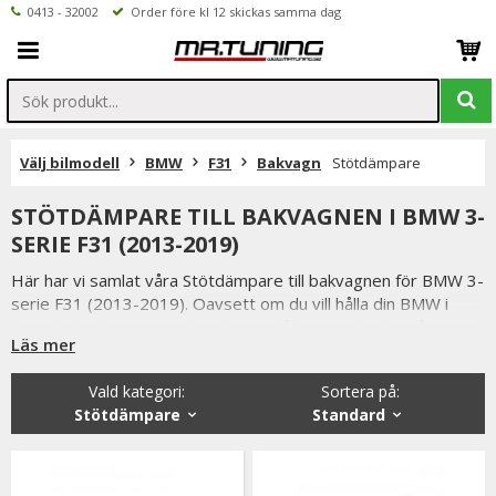
0413 - 32002
Order före kl 12 skickas samma dag
Välj bilmodell
BMW
F31
Bakvagn
Stötdämpare
STÖTDÄMPARE TILL BAKVAGNEN I BMW 3-
SERIE F31 (2013-2019)
Här har vi samlat våra Stötdämpare till bakvagnen för BMW 3-
serie F31 (2013-2019). Oavsett om du vill hålla din BMW i
toppskick eller uppgradera din väghållning, erbjuder vårt
Läs mer
sortiment ett stort urval av bakvagnsprodukter.
Vald kategori:
Sortera på
:
Stötdämpare
Standard