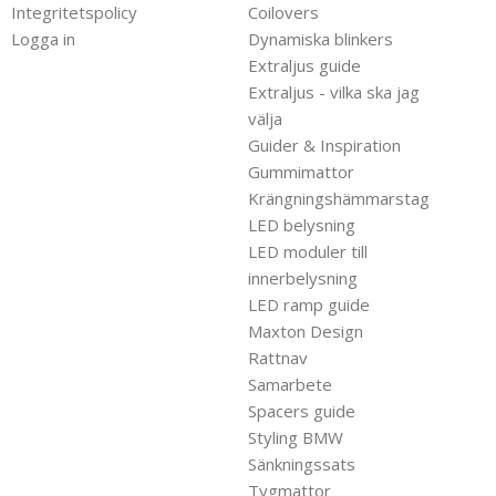
Integritetspolicy
Coilovers
Logga in
Dynamiska blinkers
Extraljus guide
Extraljus - vilka ska jag
välja
Guider & Inspiration
Gummimattor
Krängningshämmarstag
LED belysning
LED moduler till
innerbelysning
LED ramp guide
Maxton Design
Rattnav
Samarbete
Spacers guide
Styling BMW
Sänkningssats
Tygmattor