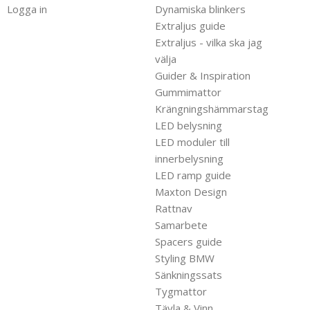
Logga in
Dynamiska blinkers
Extraljus guide
Extraljus - vilka ska jag
välja
Guider & Inspiration
Gummimattor
Krängningshämmarstag
LED belysning
LED moduler till
innerbelysning
LED ramp guide
Maxton Design
Rattnav
Samarbete
Spacers guide
Styling BMW
Sänkningssats
Tygmattor
Tävla & Vinn