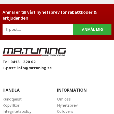
Anmäl er till vårt nyhetsbrev för rabattkoder &
erbjudanden
ANMÄL MIG
Tel. 0413 - 320 02
E-post:
info@mrtuning.se
HANDLA
INFORMATION
Kundtjänst
Om oss
Köpvillkor
Nyhetsbrev
Integritetspolicy
Coilovers