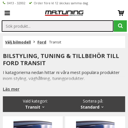
0413 - 32002
Order före kl 12 skickas samma dag
Välj bilmodell
Ford
Transit
BILSTYLING, TUNING & TILLBEHÖR TILL
FORD TRANSIT
I katagorierna nedan hittar ni våra mest populära produkter
inom styling, väghållning, tuningprodukter.
Är det något som du funderar över eller inte hittar i vårt
Läs mer
sortiment är du alltid välkommen att kontakta oss.
Vald kategori:
Sortera på
:
Till Ford Transit.
Transit
Standard