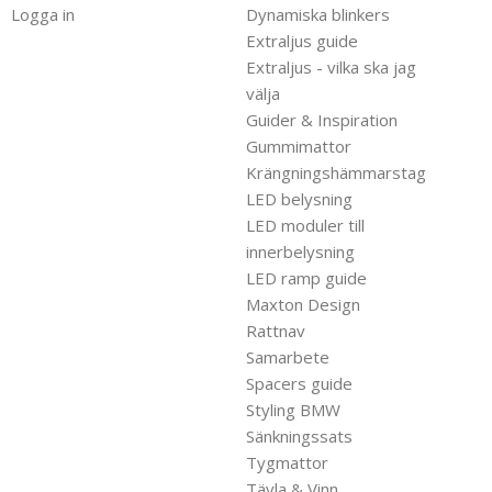
Logga in
Dynamiska blinkers
Extraljus guide
Extraljus - vilka ska jag
välja
Guider & Inspiration
Gummimattor
Krängningshämmarstag
LED belysning
LED moduler till
innerbelysning
LED ramp guide
Maxton Design
Rattnav
Samarbete
Spacers guide
Styling BMW
Sänkningssats
Tygmattor
Tävla & Vinn