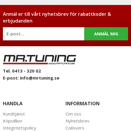
Anmäl er till vårt nyhetsbrev för rabattkoder &
erbjudanden
ANMÄL MIG
Tel. 0413 - 320 02
E-post:
info@mrtuning.se
HANDLA
INFORMATION
Kundtjänst
Om oss
Köpvillkor
Nyhetsbrev
Integritetspolicy
Coilovers