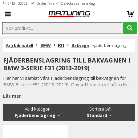
0413 - 32002
Order före kl 12 skickas samma dag
Välj bilmodell
BMW
F31
Bakvagn
Fjäderbenslagring
FJÄDERBENSLAGRING TILL BAKVAGNEN I
BMW 3-SERIE F31 (2013-2019)
Här har vi samlat våra Fjäderbenslagring till bakvagnen för
BMW 3-serie F31 (2013-2019). Oavsett om du vill hålla din
BMW i toppskick eller uppgradera din väghållning, erbjuder
Läs mer
vårt sortiment ett stort urval av bakvagnsprodukter.
Vald kategori:
Sortera på
:
Fjäderbenslagring
Standard