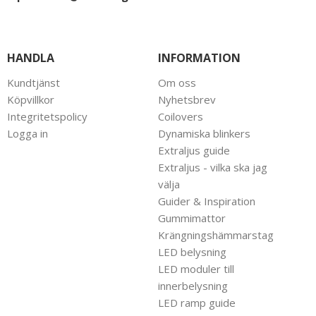
HANDLA
INFORMATION
Kundtjänst
Om oss
Köpvillkor
Nyhetsbrev
Integritetspolicy
Coilovers
Logga in
Dynamiska blinkers
Extraljus guide
Extraljus - vilka ska jag
välja
Guider & Inspiration
Gummimattor
Krängningshämmarstag
LED belysning
LED moduler till
innerbelysning
LED ramp guide