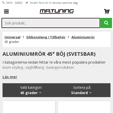
0413 - 32002
Order före kl 12 skickas samma dag
Universal
Silikonslang / Tillbehör
Aluminiumrör
45 grader
ALUMINIUMRÖR 45° BÖJ (SVETSBAR)
I katagorierna nedan hittar ni våra mest populära produkter
inom styling, väghållning, tuningprodukter.
Är det något som du funderar över eller inte hittar i vårt
Läs mer
sortiment är du alltid välkommen att kontakta oss.
Vald kategori:
Sortera på
:
Till Aluminiumrör 45 grader.
45 grader
Standard