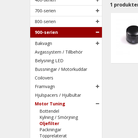
1
produkte
700-serien
800-serien
900-serien
Bakvagn
Avgassystem / Tillbehör
Belysning LED
Bussningar / Motorkuddar
Coilovers
Framvagn
Hjulspacers / Hjulbultar
Motor Tuning
Bottendel
Kylning / Smörjning
Oljefilter
Packningar
Topprelaterat