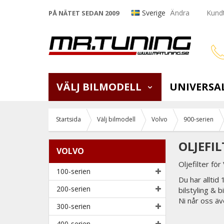
Sverige
Ändra
Kundt
PÅ NÄTET SEDAN 2009
VÄLJ BILMODELL
UNIVERSA
Startsida
Välj bilmodell
Volvo
900-serien
OLJEFIL
VOLVO
Oljefilter fö
100-serien
Du har alltid
200-serien
bilstyling & 
Ni når oss äv
300-serien
400-serien