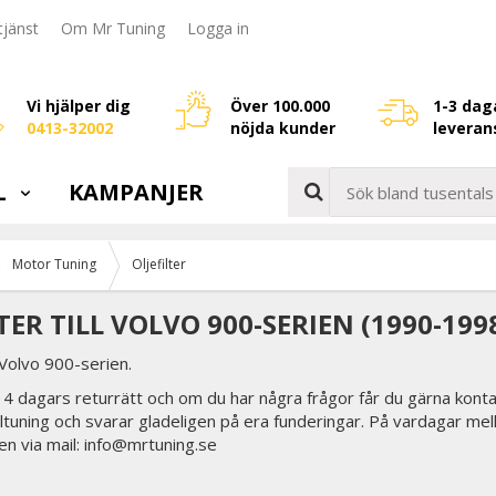
jänst
Om Mr Tuning
Logga in
Vi hjälper dig
Över 100.000
1-3 dag
0413-32002
nöjda kunder
leveran
L
KAMPANJER
Motor Tuning
Oljefilter
TER TILL VOLVO 900-SERIEN (1990-199
r Volvo 900-serien.
 14 dagars returrätt och om du har några frågor får du gärna konta
biltuning och svarar gladeligen på era funderingar. På vardagar mel
en via mail: info@mrtuning.se