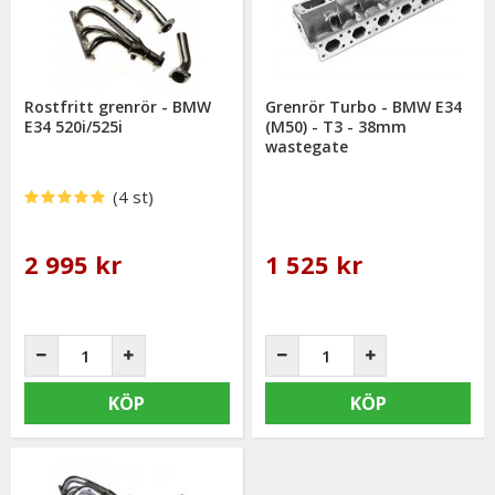
Rostfritt grenrör - BMW
Grenrör Turbo - BMW E34
E34 520i/525i
(M50) - T3 - 38mm
wastegate
(4 st)
2 995 kr
1 525 kr
KÖP
KÖP