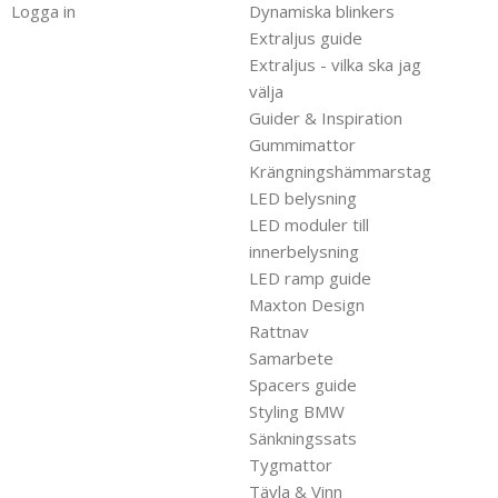
Logga in
Dynamiska blinkers
Extraljus guide
Extraljus - vilka ska jag
välja
Guider & Inspiration
Gummimattor
Krängningshämmarstag
LED belysning
LED moduler till
innerbelysning
LED ramp guide
Maxton Design
Rattnav
Samarbete
Spacers guide
Styling BMW
Sänkningssats
Tygmattor
Tävla & Vinn