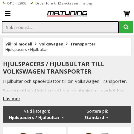
0413 - 32002
Order före kl 12 skickas samma dag
Välj bilmodell
Volkswagen
Transporter
Hjulspacers / Hjulbultar
HJULSPACERS / HJULBULTAR TILL
VOLKSWAGEN TRANSPORTER
Hjulbultar och spacerplattor till din Volkswagen Transporter.
Spacerplattor utfrästa ur ett stycke aluminium i mycket hög
kvalitet.
Läs mer
Alla våra hjulbultar, låsbultar och hjulspacers är av högsta
Vald kategori:
Sortera på
:
kvalitet samtidigt som vi håller konkurrenskraftiga priser och
Hjulspacers / Hjulbultar
Standard
snabba leveranser.
Vi lager håller även ett brett sortiment utav andra bildelar till