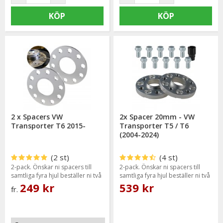
KÖP
KÖP
2 x Spacers VW
2x Spacer 20mm - VW
Transporter T6 2015-
Transporter T5 / T6
(2004-2024)
(2 st)
(4 st)
2-pack. Önskar ni spacers till
2-pack. Önskar ni spacers till
samtliga fyra hjul beställer ni två
samtliga fyra hjul beställer ni två
paket.
paket.
249 kr
539 kr
fr.