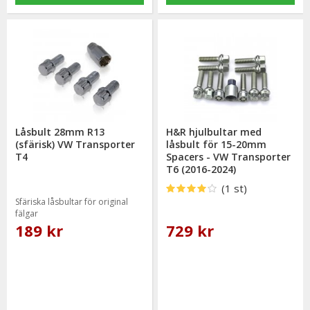
Låsbult 28mm R13
H&R hjulbultar med
(sfärisk) VW Transporter
låsbult för 15-20mm
T4
Spacers - VW Transporter
T6 (2016-2024)
(1 st)
Sfäriska låsbultar för original
fälgar
189 kr
729 kr