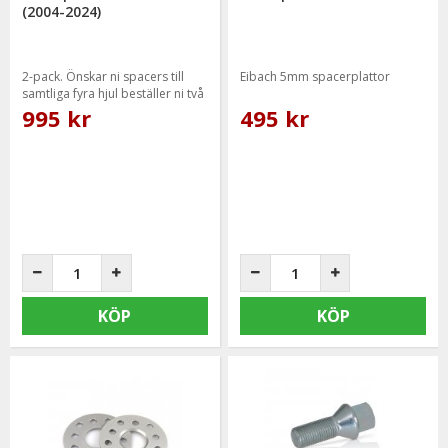
(2004-2024)
2-pack. Önskar ni spacers till
Eibach 5mm spacerplattor
samtliga fyra hjul beställer ni två
paket.
995 kr
495 kr
KÖP
KÖP