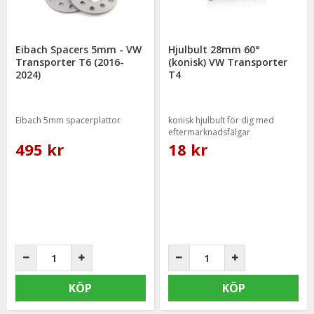
Eibach Spacers 5mm - VW
Hjulbult 28mm 60°
Transporter T6 (2016-
(konisk) VW Transporter
2024)
T4
Eibach 5mm spacerplattor
konisk hjulbult för dig med
eftermarknadsfälgar
495 kr
18 kr
KÖP
KÖP