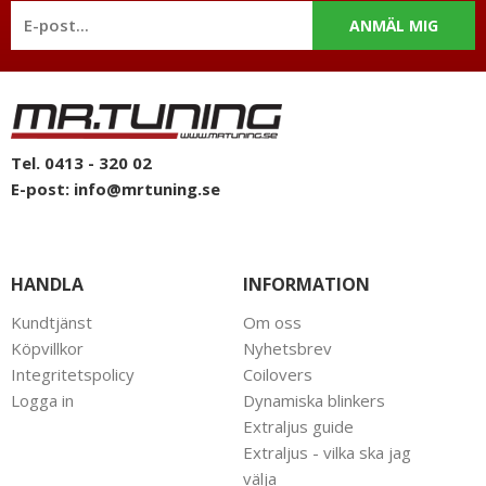
ANMÄL MIG
Tel. 0413 - 320 02
E-post:
info@mrtuning.se
HANDLA
INFORMATION
Kundtjänst
Om oss
Köpvillkor
Nyhetsbrev
Integritetspolicy
Coilovers
Logga in
Dynamiska blinkers
Extraljus guide
Extraljus - vilka ska jag
välja