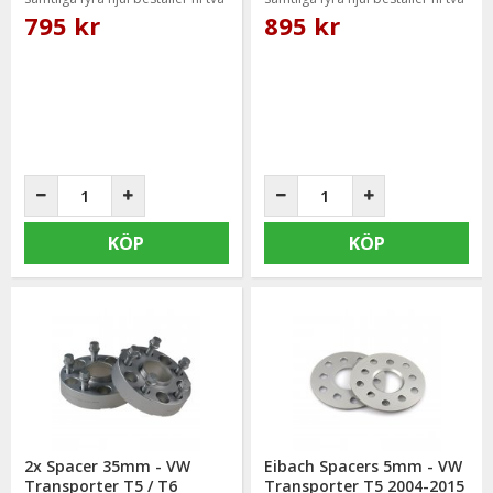
paket.
paket.
795 kr
895 kr
KÖP
KÖP
2x Spacer 35mm - VW
Eibach Spacers 5mm - VW
Transporter T5 / T6
Transporter T5 2004-2015