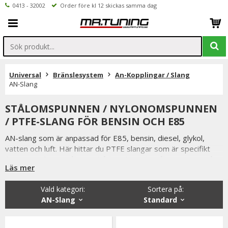
0413 - 32002
Order före kl 12 skickas samma dag
Universal
Bränslesystem
An-Kopplingar / Slang
AN-Slang
STÅLOMSPUNNEN / NYLONOMSPUNNEN
/ PTFE-SLANG FÖR BENSIN OCH E85
AN-slang som är anpassad för E85, bensin, diesel, glykol,
vatten och luft. Här hittar du PTFE slangar som är specifikt
framtaget för att tåla E85 både nylon och stålomspunna. Våra
Läs mer
kraftiga nylon eller stålomspunna bränsleslangar i AN
utförande. Våra slangar är testade för 35 bars kontinuerligt
Vald kategori:
Sortera på
:
tryck.
AN-Slang
Standard