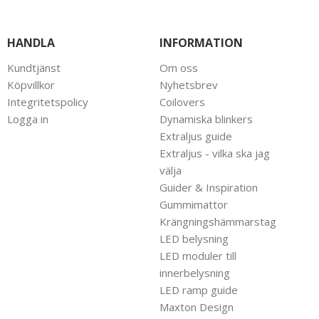
HANDLA
INFORMATION
Kundtjänst
Om oss
Köpvillkor
Nyhetsbrev
Integritetspolicy
Coilovers
Logga in
Dynamiska blinkers
Extraljus guide
Extraljus - vilka ska jag
välja
Guider & Inspiration
Gummimattor
Krängningshämmarstag
LED belysning
LED moduler till
innerbelysning
LED ramp guide
Maxton Design