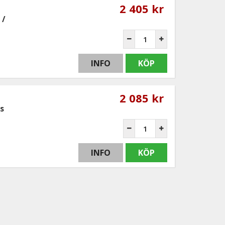
2 405 kr
 /
INFO
KÖP
2 085 kr
s
INFO
KÖP