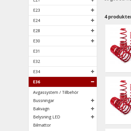
E23
4
produkte
E24
E28
E30
E31
E32
E34
E36
Avgassystem / Tillbehör
Bussningar
Bakvagn
Belysning LED
Bilmattor