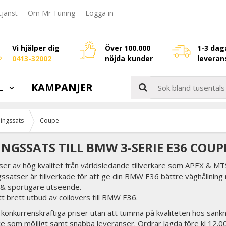
jänst
Om Mr Tuning
Logga in
Vi hjälper dig
Över 100.000
1-3 dag
0413-32002
nöjda kunder
leveran
L
KAMPANJER
ingssats
Coupe
NGSSATS TILL BMW 3-SERIE E36 COUPE
er av hög kvalitet från världsledande tillverkare som APEX & MTS
ssatser är tillverkade för att ge din BMW E36 bättre väghållning
 & sportigare utseende.
tt brett utbud av coilovers till BMW E36.
tid konkurrenskraftiga priser utan att tumma på kvaliteten hos sänkn
ce som möjligt samt snabba leveranser. Ordrar lagda före kl 12.