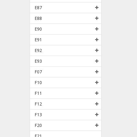
E87
E88
E90
E91
E92
E93
F07
F10
F11
F12
F13
F20
F21