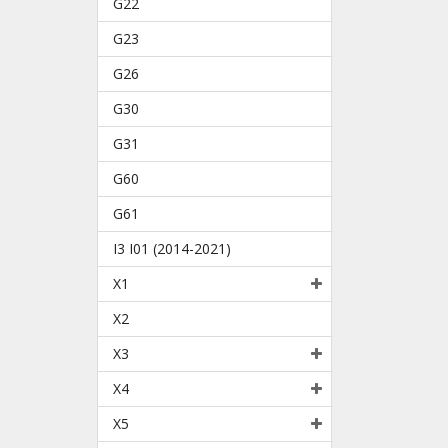
G22
G23
G26
G30
G31
G60
G61
I3 I01 (2014-2021)
X1
X2
X3
X4
X5