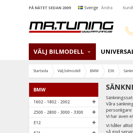
Sverige
Ändra
Kundt
PÅ NÄTET SEDAN 2009
VÄLJ BILMODELL
UNIVERSA
Startsida
Välj bilmodell
BMW
E36
Sänkn
SÄNKNI
BMW
Sänkningssats
1602 - 1802 - 2002
Våra sänkning
personligare
2500 - 2800 - 3000 - 3300
Vi har även e
E12
Vi håller all
så god servi
E21