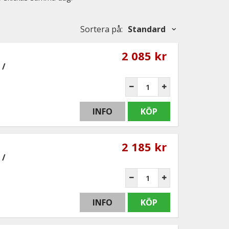
Sortera på
:
Standard
2 085 kr
 /
INFO
KÖP
2 185 kr
 /
INFO
KÖP