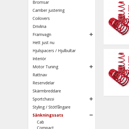
Bromsar
Camber justering
Coilovers
Drivlina
Framvagn
Hett just nu
Hjulspacers / Hjulbultar
Interiör
Motor Tuning
Rattnav
Reservdelar
Skärmbreddare
Sportchassi
Styling / Stötfångare
Sänkningssats
Cab
Compact