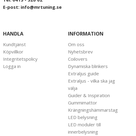
E-post:
info@mrtuning.se
HANDLA
INFORMATION
Kundtjänst
Om oss
Köpvillkor
Nyhetsbrev
Integritetspolicy
Coilovers
Logga in
Dynamiska blinkers
Extraljus guide
Extraljus - vilka ska jag
välja
Guider & Inspiration
Gummimattor
Krängningshämmarstag
LED belysning
LED moduler till
innerbelysning