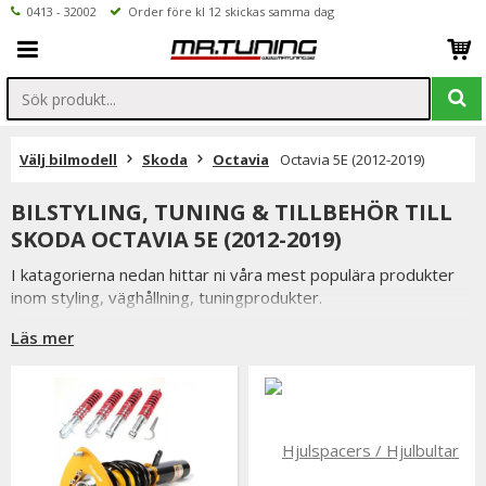
0413 - 32002
Order före kl 12 skickas samma dag
Välj bilmodell
Skoda
Octavia
Octavia 5E (2012-2019)
BILSTYLING, TUNING & TILLBEHÖR TILL
SKODA OCTAVIA 5E (2012-2019)
I katagorierna nedan hittar ni våra mest populära produkter
inom styling, väghållning, tuningprodukter.
Är det något som du funderar över eller inte hittar i vårt
Läs mer
sortiment är du alltid välkommen att kontakta oss.
Till Skoda Octavia 5E (2012-2019).